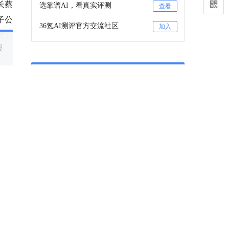
长蔡
选靠谱AI，看真实评测
查看
子公
36氪AI测评官方交流社区
加入
优秀
报
36氪项目推荐
咨询项目审核和入驻
联系
36氪项目推荐订阅号
关注
业已
资本
稳脚
提及的机构
互协
金鼎资本
CVC战略投资专家
，相