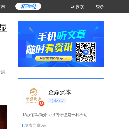
评网
搜索
登录
显
发展
金鼎资本
特邀作者
TA没有写简介，但内敛也是一种表达
发表文章
5
篇