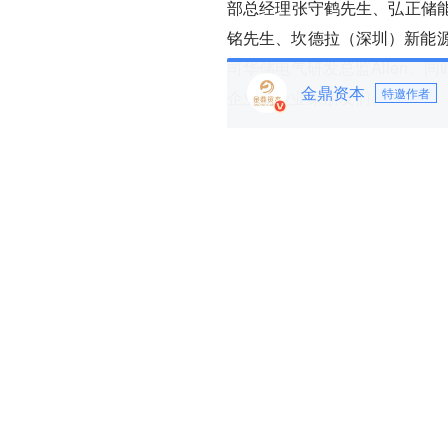
部总经理张守鹤先生、弘正储
铭先生、坎德拉（深圳）新能源
司华储电气研发总监Allen
金鼎资本
特邀作者
企业的企业家朋友们。
01 相互协同、抱团取暖
论坛开场，新特电气董事长谭
谭勇先生表示，
随着双碳时代
经成为经济增长的重要引擎，
竞相疯狂追逐，也是有目共睹
跟，并进一步的做大做强？
谭勇先生分析，
新能源企业想
同，需要企业管理者放下自我