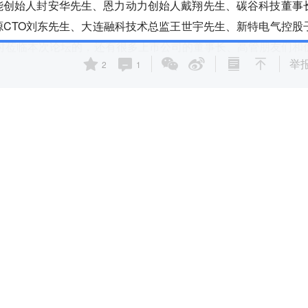
能创始人封安华先生、恩力动力创始人戴翔先生、碳谷科技董事
CTO刘东先生、大连融科技术总监王世宇先生、新特电气控股
。同时莅临本次论坛的，还有很多上市公司的董事长、高管朋友们和
举
2
1
才能做大做强
勇先生致欢迎词。
的到来，无论是从国家政策层面还是从市场发展层面，新能源产
绿色经济的新未来。
虽然发展潜力巨大，市场前景广阔，但各路
的事实。群雄逐鹿之下，一片刀光剑影，如何在激烈的竞争中站
做大做强，需要相互协同，抱团取暖，敞开心扉，彼此成就。
相
，努力开辟哪怕是任何微小的协同途径，企业协同可以共享资源