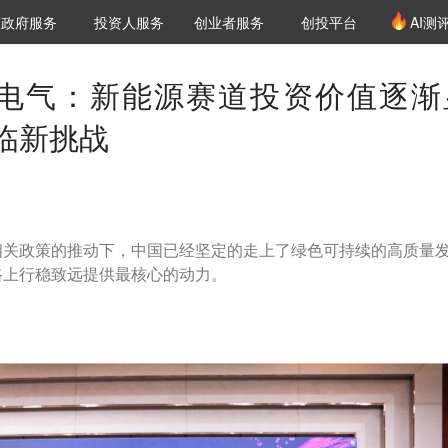
创投发布
项目推荐
核心服务
LP源计划
政府服务
投资人服务
创业者服务
创投平台
AI测
36氪Pro
VClub
VClub投资机构库
创投氪堂
城市之窗
投资机构职位推介
企业入驻
投资人认证
电气：新能源赛道投资价值逐渐
临新挑战
相关政策的推动下，中国已经坚定的走上了绿色可持续的高质量
路上行稳致远提供最核心的动力。