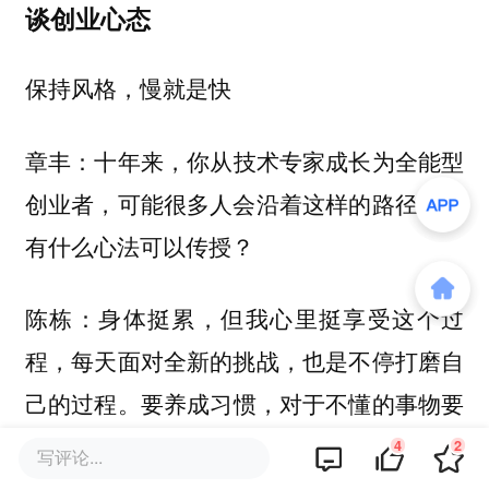
谈创业心态
保持风格，慢就是快
十年来，你从技术专家成长为全能型
章丰：
创业者，可能很多人会沿着这样的路径走。
有什么心法可以传授？
身体挺累，但我心里挺享受这个过
陈栋：
程，每天面对全新的挑战，也是不停打磨自
己的过程。
要养成习惯，对于不懂的事物要
刻意练习、磨练能力。要保持风格，做自己
4
2
写评论...
就好，沿着本心稳扎稳打，把事情做好。