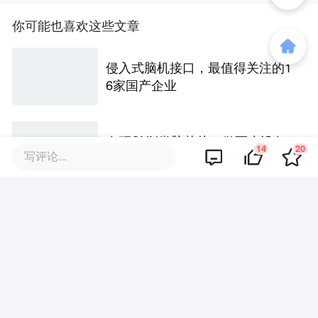
你可能也喜欢这些文章
侵入式脑机接口，最值得关注的1
6家国产企业
自研SNN类脑芯片、做医疗设备
14
20
写评论...
的“上游大脑”，「米能科技」获数
千万元融资｜36氪首发
迈瑞医疗：五年之约改十年，李
西廷看到了什么？
60天连续入围创新器械，脑机这
场硬仗，我们为何领先美国一个