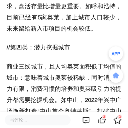
求，盘活存量比增量更重要。如
，
呼和浩特
目前已经有5家奥莱，加上城市人口较少，
未来留给新入市项目的机会较低。
//第四类：潜力挖掘城市
商业三线城市，且人均奥莱面积低于均值的
城市：意味着城市奥莱较稀缺，同时消费活
力有限，消费习惯的培养和奥莱吸引力的提
升都需要挖掘机会。如
，2022年兴中广
中山
场焕新打造“中山首个奥特莱斯”，打破中山
3
3
写评论...
奥莱商业空白。