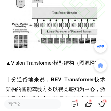
▲Vision Transformer模型结构（图源网络）
十分通俗地来说，BEV+Transformer技术
架构的智能驾驶方案以视觉感知为中心，激
光雷达等摄像头之外的硬件起辅助作用，将
1
3
19
写评论...
摄像头和其他硬件采集的数据统一到一个空