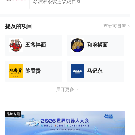
冰淇淋茶饮连锁销售商
提及的项目
查看项目库
五爷拌面
和府捞面
陈香贵
马记永
展开更多
品牌专题