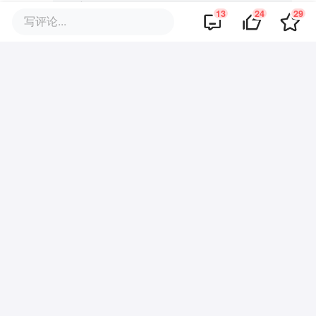
·
·
回复
罗小钰dreamer
2023-03-24
13
24
29
写评论...
确实这样 好喜欢手工面的质感和劲道 但快
餐那种拌面就完全没有这种口感 还是手工
面更吸引人
·
回复
Mistink
2023-03-23
五爷拌面的味道只能说可圈可点，对得起
价位，但其他就称不上了。而且19块的面
为什么是“穷鬼”套餐……一顿饭超过15我都
要斟酌了
·
·
回复
对方正在输入中…
2023-03-27
确实，说的很对，网络上大家都是有钱人嘛
·
回复
氪友y88j
2023-03-23
五爷还真的挺好的啊 而且价格实惠 我记得