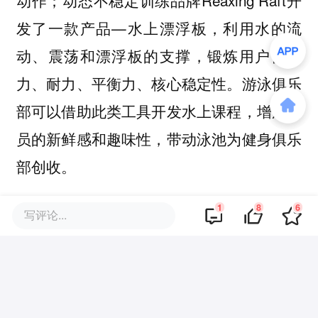
；动态不稳定训练品牌Reaxing Raft开
动作
发了一款产品—水上漂浮板，利用水的流
动、震荡和漂浮板的支撑，锻炼用户协调
力、耐力、平衡力、核心稳定性。游泳俱乐
部可以借助此类工具开发水上课程，增加会
员的新鲜感和趣味性，带动泳池为健身俱乐
部创收。
1
8
6
在未来逐渐精细化的健身市场，泳池将不再
写评论...
是未来健身俱乐部的标配。对于配备泳池的
俱乐部，泳池不应该只是会籍招募的引流工
具，它具备着巨大的潜力为健身俱乐部带来