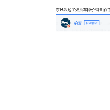
东风吹起了燃油车降价销售的“
豹变
3月初，一组关于“湖北省史上
特邀作者
的一枪，此轮补贴仅限于湖北
湖北东风汽车集团旗下东风标
贴”大降价，补贴力度最高达9
库存。
汽车行业有个共识，如果公开
兵行险着，背后是合资车企当
《豹变》从了解东风此次降价
车、包括试驾车都提前运到湖