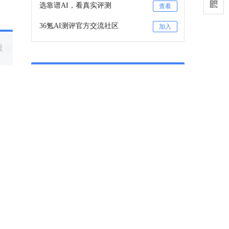
选靠谱AI，看真实评测
查看
36氪AI测评官方交流社区
加入
报
最响
36氪项目推荐
企补
咨询项目审核和入驻
联系
速去
36氪项目推荐订阅号
关注
格战
提及的项目
查看项目库
库存
英菲尼迪
东风汽车