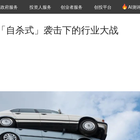
创投发布
项目推荐
核心服务
LP源计划
政府服务
投资人服务
创业者服务
创投平台
AI测
36氪Pro
VClub
VClub投资机构库
创投氪堂
城市之窗
投资机构职位推介
企业入驻
投资人认证
「自杀式」袭击下的行业大战