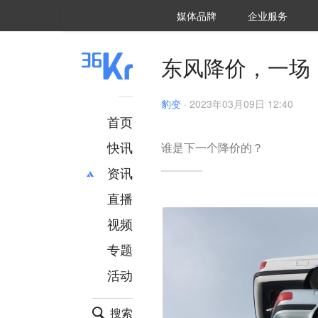
36氪Auto
数字时氪
企业号
未来消费
智能涌现
未来城市
启动Power on
媒体品牌
企业服务
企服点评
36氪出海
36氪研究院
潮生TIDE
36氪企服点评
36Kr研究院
36氪财经
职场bonus
36碳
后浪研究所
36Kr创新咨询
暗涌Waves
硬氪
氪睿研究院
东风降价，一场
豹变
·
2023年03月09日 12:40
首页
快讯
谁是下一个降价的？
资讯
直播
最新
推荐
创投
财经
视频
汽车
AI
专题
科技
项目推荐
活动
专精特新
安徽
搜索