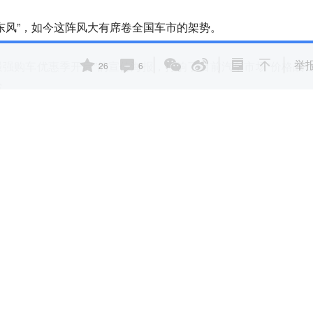
东风”，如今这阵风大有席卷全国车市的架势。
举
最强购车优惠季开启”的宣传海报，打响了目前汽车市场“价格战”
26
6
省。
致、东风雪铁龙等七大品牌、近60款车型，参与了这一轮“政
万元。
在优惠刺激之下，当地掀起抢购热潮，原本滞销的车型快
大幅度降价，车型的价格就很难再卖起来。
而东风系用激进的价
前面临的销售困境和转型难题。
的人士处了解到，早在一个月前，广州等地经销商已经把当地
北，为此次降价备货。