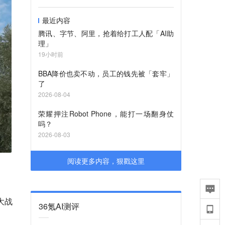
最近内容
腾讯、字节、阿里，抢着给打工人配「AI助
理」
19小时前
BBA降价也卖不动，员工的钱先被「套牢」
了
2026-08-04
荣耀押注Robot Phone，能打一场翻身仗
吗？
2026-08-03
阅读更多内容，狠戳这里
大战
36氪AI测评