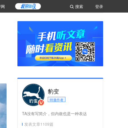
评网
搜索
登录
豹变
特邀作者
TA没有写简介，但内敛也是一种表达
发表文章
1109
篇