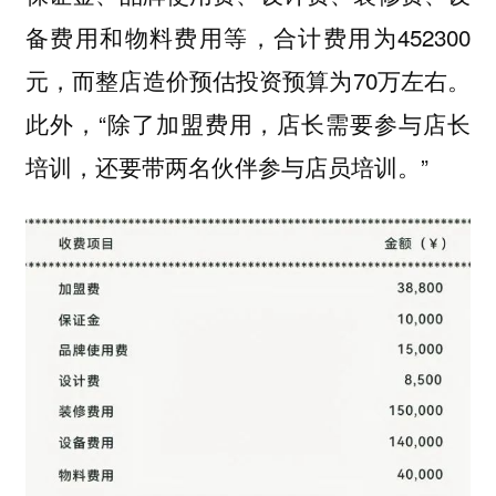
备费用和物料费用等，合计费用为452300
元，而整店造价预估投资预算为70万左右。
此外，“除了加盟费用，店长需要参与店长
培训，还要带两名伙伴参与店员培训。”