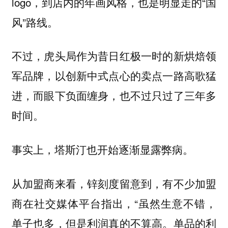
logo，到店内的年画风格，也是明显走的“国
风”路线。
不过，虎头局作为昔日红极一时的新烘焙领
军品牌，以创新中式点心的卖点一路高歌猛
进，而眼下负面缠身，也不过只过了三年多
时间。
事实上，塔斯汀也开始逐渐显露弊病。
从加盟商来看，锌刻度留意到，有不少加盟
商在社交媒体平台指出，“虽然生意不错，
单子也多，但是利润真的不算高。单品的利