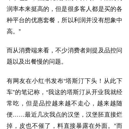
润率本来挺高的，但是很多客人都是买的各
种平台的优惠套餐，所以利润并没有想象中
高。”
而从消费端来看，不少消费者则提及品控问
题以及出餐慢的问题。
有网友在小红书发布“塔斯汀下头！从此下
车”的笔记称，“我这的塔斯汀从开业我就经
常吃，但是品控越来越不走心，越来越随
便……最近几次我点的汉堡，汉堡胚直接烂
掉，皮也不催了，料直接暴露在外面。”而