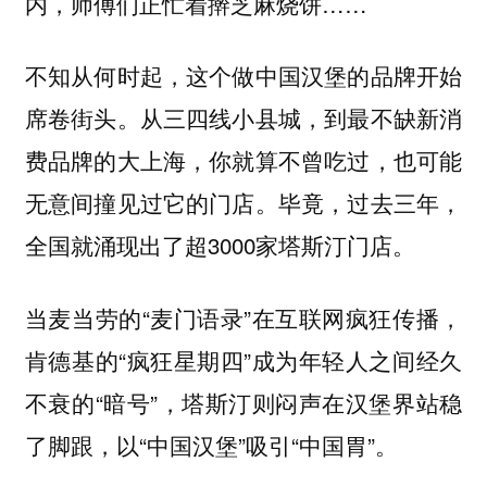
内，师傅们正忙着擀芝麻烧饼……
不知从何时起，这个做中国汉堡的品牌开始
席卷街头。从三四线小县城，到最不缺新消
费品牌的大上海，你就算不曾吃过，也可能
无意间撞见过它的门店。毕竟，过去三年，
全国就涌现出了超3000家塔斯汀门店。
当麦当劳的“麦门语录”在互联网疯狂传播，
肯德基的“疯狂星期四”成为年轻人之间经久
不衰的“暗号”，塔斯汀则闷声在汉堡界站稳
了脚跟，以“中国汉堡”吸引“中国胃”。