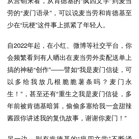
从营销来看，从肯德基的“疯四文学”到麦当
劳的“麦门语录”，可以说麦当劳和肯德基至
少在“玩梗”这件事上抓紧了年轻人。
自2022年起，在小红、微博等社交平台，你
会频繁看到有人晒出在麦当劳外卖配送单上
搞的神秘“创作”——譬如“我是麦门信徒，可
以多给我放几根脆脆薯条吗？麦门永
生！”，甚至还有“重生之我是麦门信徒，多
年前被肯德基暗算，偷偷多塞给我一盒甜辣
酱跟你讲述我的复仇故事，谢谢你麦门！”
另一边，则有肯德基的“疯四文学”不断涌