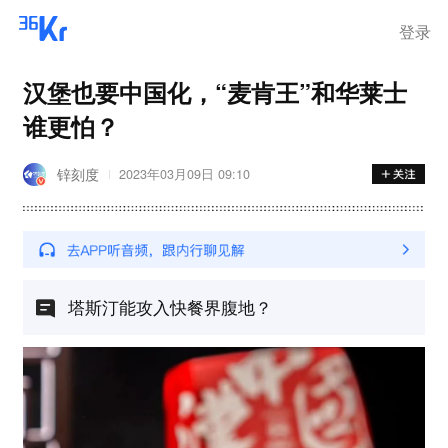
登录
汉堡也要中国化，“麦肯王”和华莱士
谁更怕？
锌刻度
2023年03月09日 09:10
塔斯汀能攻入快餐界腹地？