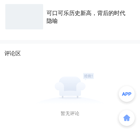
可口可乐历史新高，背后的时代
隐喻
评论区
暂无评论