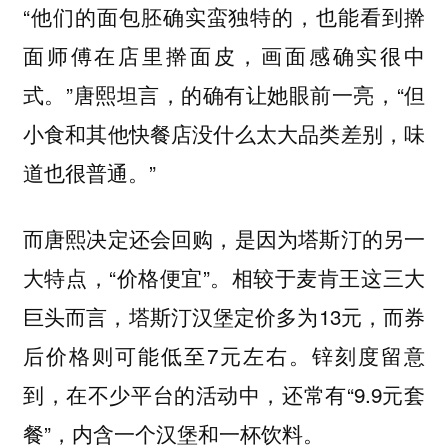
“他们的面包胚确实蛮独特的，也能看到擀
面师傅在店里擀面皮，画面感确实很中
式。”唐熙坦言，的确有让她眼前一亮，“但
小食和其他快餐店没什么太大品类差别，味
道也很普通。”
而唐熙决定还会回购，是因为塔斯汀的另一
大特点，“价格便宜”。相较于麦肯王这三大
巨头而言，塔斯汀汉堡定价多为13元，而券
后价格则可能低至7元左右。锌刻度留意
到，在不少平台的活动中，还常有“9.9元套
餐”，内含一个汉堡和一杯饮料。