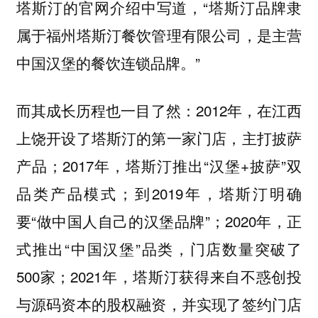
塔斯汀的官网介绍中写道，“塔斯汀品牌隶
属于福州塔斯汀餐饮管理有限公司，是主营
中国汉堡的餐饮连锁品牌。”
而其成长历程也一目了然：2012年，在江西
上饶开设了塔斯汀的第一家门店，主打披萨
产品；2017年，塔斯汀推出“汉堡+披萨”双
品类产品模式；到2019年，塔斯汀明确
要“做中国人自己的汉堡品牌”；2020年，正
式推出“中国汉堡”品类，门店数量突破了
500家；2021年，塔斯汀获得来自不惑创投
与源码资本的股权融资，并实现了签约门店