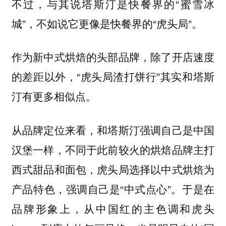
不过，与其说塔斯汀是快餐界的“蜜雪冰
城”，不如说它更像是快餐界的“虎头局”。
作为新中式烘焙的头部品牌，除了开店速度
的差距以外，“虎头局渣打饼行”其实和塔斯
汀有更多相似点。
从品牌定位来看，和塔斯汀强调自己是中国
汉堡一样，不同于此前较火的烘焙品牌主打
西式甜品和面包，虎头局选择以中式烘焙为
产品特色，强调自己是“中式点心”。于是在
品牌形象上，从中国红的主色调和虎头