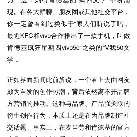
现。在各大群聊、朋友圈或其他社交平台，
你一定曾看到过类似于“家人们听说了吗，
最近KFC和vivo合作推出了一款手机，叫做
肯德基疯狂星期四vivo50”之类的“V我50文
学”。
正如界面新闻此前所说，一个看上去由网友
颇为自发的创作热潮，背后依然离不开品牌
方营销的推动。这种与品牌、产品强关联的
衍生创作行为，本质上还是在为品牌制造社
交话题。事实上，在麦当劳和肯德基的官方