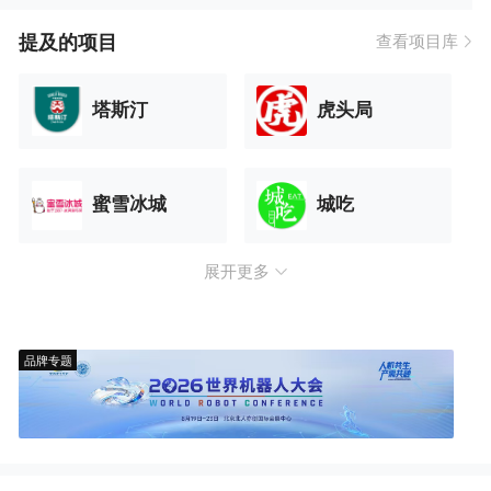
提及的项目
查看项目库
塔斯汀
虎头局
蜜雪冰城
城吃
展开更多
品牌专题