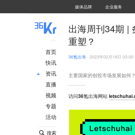
36氪Auto
数字时氪
企业号
未来消费
智能涌现
未来城市
启动Power on
媒体品牌
企业服务
企服点评
36氪出海
36氪研究院
潮生TIDE
36氪企服点评
36Kr研究院
36氪财经
职场bonus
36碳
后浪研究所
36Kr创新咨询
暗涌Waves
硬氪
氪睿研究院
出海周刊34期 
重塑？
首页
36氪出海
·
2023年02月18日 03:00
快讯
资讯
主要国家的创投市场发展如何
直播
最新
推荐
创投
财经
视频
访问36氪出海网站
letschuhai
汽车
AI
专题
科技
项目推荐
活动
专精特新
安徽
搜索