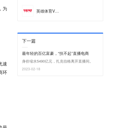
，为
英雄体育VSPO
下一篇
最年轻的百亿富豪，“扶不起”直播电商
身价缩水5490亿元，扎克伯格离开直播间。
飞速
2023-02-18
商环
也最