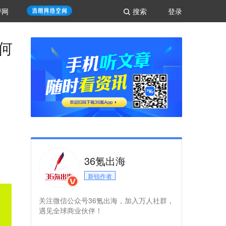
评网
搜索
登录
何
36氪出海
新锐作者
关注微信公众号36氪出海，加入万人社群，
遇见全球商业伙伴！