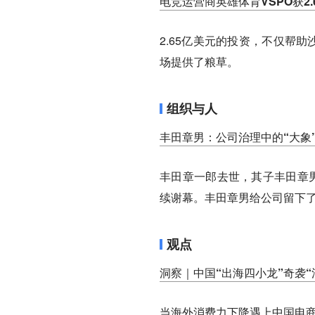
电竞运营商英雄体育VSPO获2
2.65亿美元的投资，不仅帮
场提供了粮草。
组织与人
丰田章男：公司治理中的“大象”
丰田章一郎去世，其子丰田章
续谢幕。丰田章男给公司留下
观点
洞察｜中国“出海四小龙”奇袭
当海外消费力下降遇上中国电商