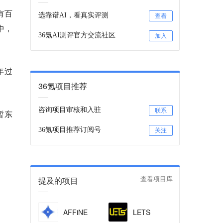
有百
选靠谱AI，看真实评测
查看
中，
36氪AI测评官方交流社区
加入
年过
36氪项目推荐
咨询项目审核和入驻
联系
暂东
36氪项目推荐订阅号
关注
提及的项目
查看项目库
AFFiNE
LETS