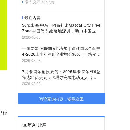
发表文章
3047
篇
最近内容
36氪出海·中东｜阿布扎比Masdar City Free
Zone中国代表处落地深圳，助力中国企业
布局中东市场
2026-08-05
一周要闻·阿联酋&卡塔尔｜迪拜国际金融中
心2026上半年注册企业增长30%；卡塔尔自
由区管理局推出卡塔尔钻石交易所
2026-08-03
7月卡塔尔创投要闻：2025年卡塔尔FDI总
额达34亿美元；卡塔尔完成电动无人出租车
试运行
2026-08-03
阅读更多内容，狠戳这里
已经
36氪AI测评