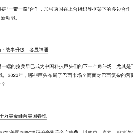
建“一带一路”合作，加强两国在上合组织等框架下的多边合作
入新动能。
场：战事升级，各显神通
另一端的拉美早已成为中国科技巨头们的下一个角斗场，尤其是
。2023年，哪些巨头布局了巴西市场？而面对巴西复杂的营
对？
u千万美金砸向美国春晚
emu在“美国春晚”超级碗豪掷千金广告费，以简单、直接、但或许