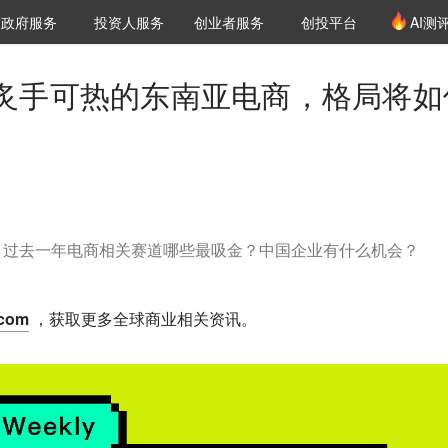
创投发布
项目推荐
核心服务
LP源计划
政府服务
投资人服务
创业者服务
创投平台
AI测
36氪Pro
VClub
VClub投资机构库
创投氪堂
城市之窗
投资机构职位推介
企业入驻
投资人认证
| 炙手可热的东南亚电商，格局将如
？过去一年电商相关赛道哪些最吸金？中国企业有什么机会？
.com
，获取更多全球商业相关资讯。