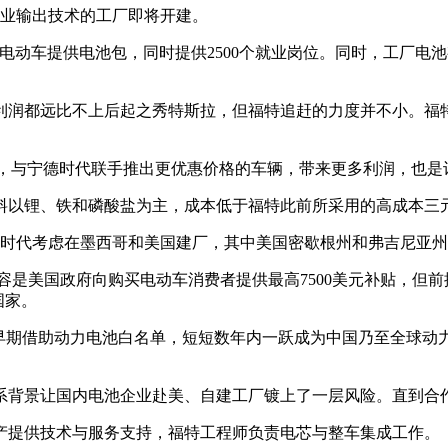
企业输出技术的工厂即将开建。
福特电动车提供电池包，同时提供2500个就业岗位。同时，工厂电
润都远比不上后起之秀特斯拉，但福特追赶的力度并不小。福特表
合作，与宁德时代联手推出更优惠价格的车辆，带来更多利润，也是
以锂、铁和磷酸盐为主，成本低于福特此前所采用的高成本三元电
宁德时代考虑在墨西哥和美国建厂，其中美国密歇根州和弗吉尼亚
内容是美国政府向购买电动车消费者提供最高7500美元补贴，但
国家。
早期借助动力电池白名单，短短数年内一跃成为中国乃至全球动力
系背景让国内电池企业赴美、自建工厂镀上了一层风险。直到合
产提供技术与服务支持，福特工程师负责电芯与整车集成工作。