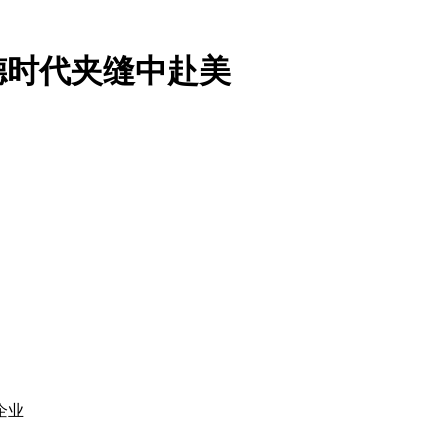
德时代夹缝中赴美
企业