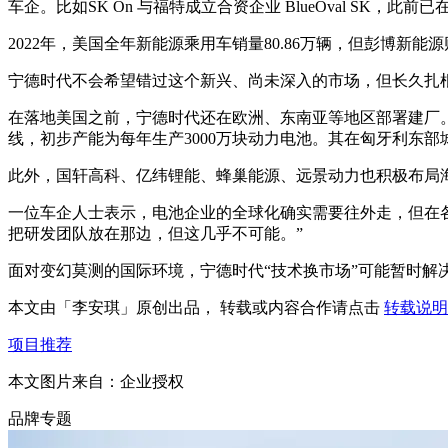
车企。比如SK On 与福特成立合资企业 BlueOval SK，
2022年，美国全年新能源乘用车销量80.86万辆，但彭博新能
宁德时代不会希望错过这个新兴、尚未深入的市场，但长久扎
在落地美国之前，宁德时代还在欧洲、东南亚等地区部署建厂。
线，初步产能为每年生产3000万块动力电池。其在匈牙利东部
此外，国轩高科、亿纬锂能、蜂巢能源、远景动力也积极布局
一位车企人士表示，电池企业的全球化确实需要往外走，但在
把研发团队放在那边，但这几乎不可能。”
面对变幻莫测的国际环境，宁德时代“技术换市场”可能暂时解
本文由「
李安琪
」原创出品， 转载或内容合作请点击
转载说明
项目推荐
本文图片来自：
企业授权
品牌专题