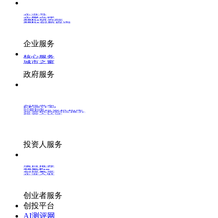
企业号
企服点评
36Kr研究院
36Kr创新咨询
企业服务
核心服务
城市之窗
政府服务
创投发布
LP源计划
VClub
VClub投资机构库
投资机构职位推介
投资人认证
投资人服务
项目推荐
36氪Pro
创投氪堂
企业入驻
创业者服务
创投平台
AI测评网