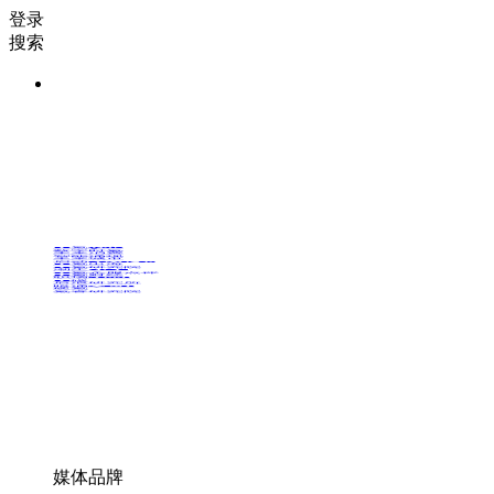
登录
搜索
36氪Auto
数字时氪
未来消费
智能涌现
未来城市
启动Power on
36氪出海
36氪研究院
潮生TIDE
36氪企服点评
36氪财经
职场bonus
36碳
后浪研究所
暗涌Waves
硬氪
氪睿研究院
媒体品牌