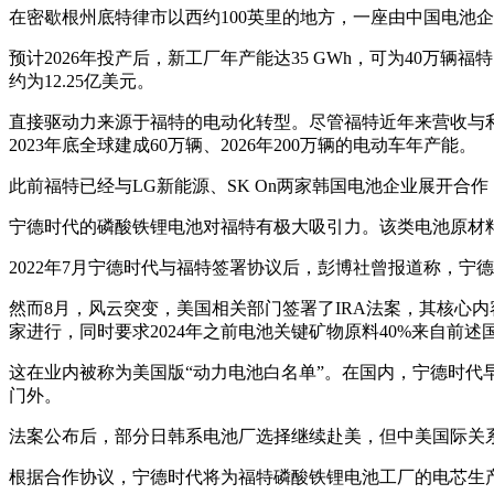
在密歇根州底特律市以西约100英里的地方，一座由中国电池
预计2026年投产后，新工厂年产能达35 GWh，可为40万辆
约为12.25亿美元。
直接驱动力来源于福特的电动化转型。尽管福特近年来营收与利
2023年底全球建成60万辆、2026年200万辆的电动车年产能。
此前福特已经与LG新能源、SK On两家韩国电池企业展开
宁德时代的磷酸铁锂电池对福特有极大吸引力。该类电池原材料
2022年7月宁德时代与福特签署协议后，彭博社曾报道称，
然而8月，风云突变，美国相关部门签署了IRA法案，其核心
家进行，同时要求2024年之前电池关键矿物原料40%来自前述
这在业内被称为美国版“动力电池白名单”。在国内，宁德时代
门外。
法案公布后，部分日韩系电池厂选择继续赴美，但中美国际关
根据合作协议，宁德时代将为福特磷酸铁锂电池工厂的电芯生