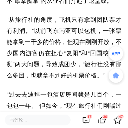
本“摩拳擦掌”的从业者们打起了退堂鼓。
“从旅行社的角度，飞机只有拿到团队票才
有利润。”以前飞东南亚可以包机，一张票
能拿到一千多的价格，但现在刚刚开放，不
少国内游客仍在担心“复阳”和“回国核酸检
测”两大问题，导致成团少，“旅行社没有那
么多团，也就拿不到好的机票价格。”
“过去去迪拜一包酒店房间就是几百个，一
包包一年。”但如今，“现在旅行社们刚喘过
口气，拿不动也不敢拿”，同时，以最早放
17
30
47
写评论...
开的泰国为例，新调整的入境政策宣布，入