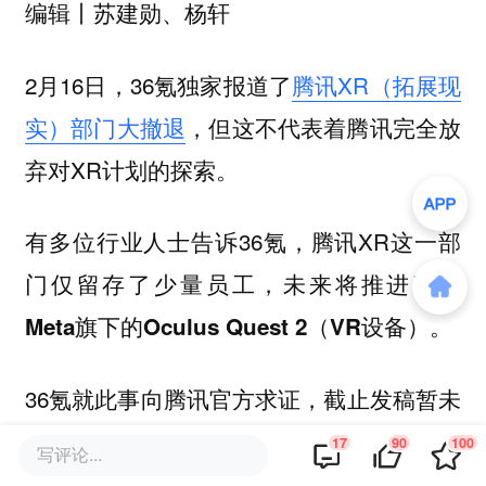
编辑丨苏建勋、杨轩
2月16日，36氪独家报道了
腾讯XR（拓展现
实）部门大撤退
，但这不代表着腾讯完全放
弃对XR计划的探索。
有多位行业人士告诉36氪，腾讯XR这一部
门仅留存了少量员工，
未来将推进引入
Meta旗下的Oculus Quest 2（VR设备）。
36氪就此事向腾讯官方求证，截止发稿暂未
收到回复。
17
90
100
写评论...