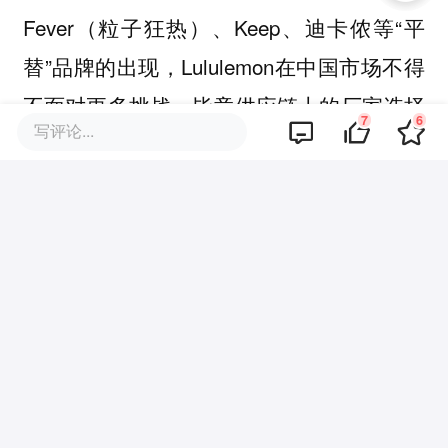
Fever（粒子狂热）、Keep、迪卡侬等“平
替”品牌的出现，Lululemon在中国市场不得
不面对更多挑战。毕竟供应链上的厂家选择
7
6
写评论...
是多样的，消费者的选择也是多样的。
当更多人接受、理解甚至加入到运动潮流的
消费故事中，Lululemon过高的单品定价仍
然会让许多人望而却步，而这部分预算有限
的消费群体，也为平替品牌的崛起铺平了道
路。
“当我们去学人家的外形、研发时，他们也