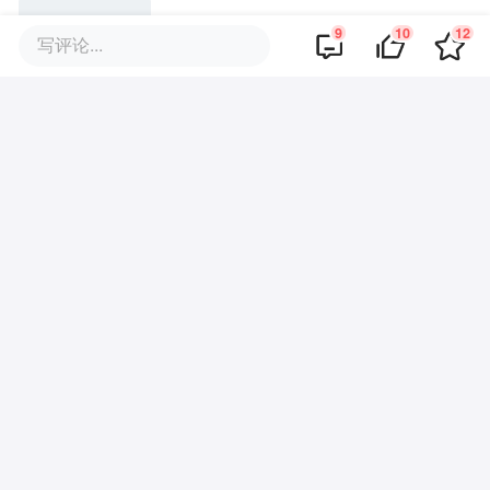
《主角》限流和《阿嬷》投流谣
9
10
12
写评论...
言的背后，是算法营销正在制造
愤怒？
抖音电商的618暗战，与红果
的“剧情造富”实验
TikTok砸下250亿美元，全球大厂
为何涌向东南亚建机房？
评论区
·
回复
贾昊敏
2023-02-09
虽然希望这些集团竞争，但是总感觉抖音
能发展起来也很难，光配送时间长这一点