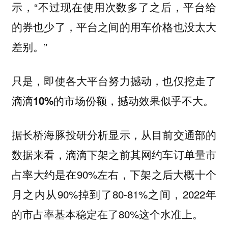
示，“不过现在使用次数多了之后，平台给
的券也少了，平台之间的用车价格也没太大
差别。”
只是，即使各大平台努力撼动，也仅挖走了
。
滴滴10%的市场份额，撼动效果似乎不大
据长桥海豚投研分析显示，从目前交通部的
数据来看，滴滴下架之前其网约车订单量市
占率大约是在90%左右，下架之后大概十个
月之内从90%掉到了80-81%之间，2022年
的市占率基本稳定在了80%这个水准上。