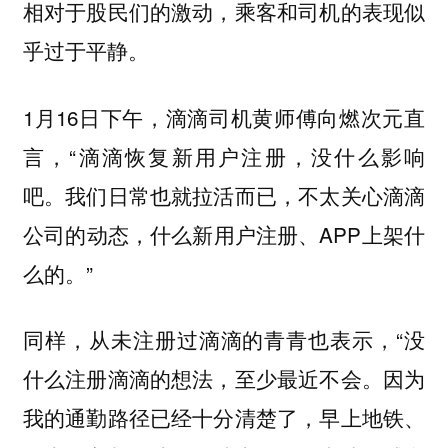
相对于股民们的激动，乘客和司机的表现似
。
乎过于平静
1月16日下午，滴滴司机黄师傅向燃次元直
言，“滴滴恢复新用户注册，没什么影响
吧。我们日常也就拉活而已，不太关心滴滴
公司的动态，什么新用户注册、APP上架什
么的。”
同样，从未注册过滴滴的青青也表示，“没
什么注册滴滴的想法，至少最近不会。因为
我的通勤路径已经十分清楚了，早上地铁、