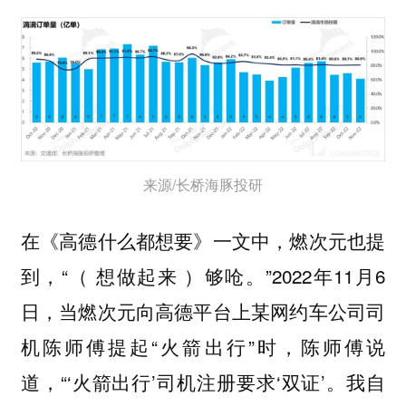
来源/长桥海豚投研
在《高德什么都想要》一文中，燃次元也提
到，“（ 想做起来 ）够呛。”2022年11月6
日，当燃次元向高德平台上某网约车公司司
机陈师傅提起“火箭出行”时，陈师傅说
道，“‘火箭出行’司机注册要求‘双证’。我自