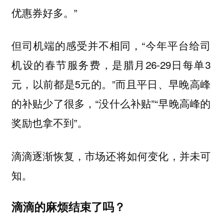
优惠券好多。”
但司机端的感受并不相同，“今年平台给司
机设的春节服务费，是腊月26-29日每单3
元，以前都是5元的。”而且平日、早晚高峰
的补贴少了很多，“没什么补贴”“早晚高峰的
奖励也拿不到”。
滴滴逐渐恢复，市场还将如何变化，并未可
知。
滴滴的麻烦结束了吗？