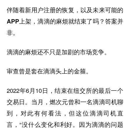
伴随着新用户注册的恢复，以及未来可能的
APP上架，滴滴的麻烦就结束了吗？答案并
。
非
滴滴的麻烦还不只是加剧的市场竞争。
审查曾是套在滴滴头上的金箍。
2022年6月10日，结束在纽交所的最后一个
交易日。当月，燃次元曾和一名滴滴司机聊
到，对此有何看法，但这位滴滴司机直
言，“没什么变化和利好。因为滴滴的问题