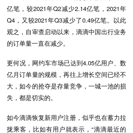
亿笔，较2021年Q2减少2.14亿笔，2021年
Q4，又较2021年Q3减少了0.49亿笔。以此
观之，自审查启动以来，滴滴中国出行业务
的订单量一直在减少。
更何况，网约车市场已达到4.05亿用户、数
亿月订单量的规模，再往上增长空间已经不
大，如今的抢夺是存量竞争，一城一池的损
失，都是切实的。
如今滴滴恢复新用户注册，似乎也在蓄力拉
拢乘客，比如有用户就表示，“滴滴最近的