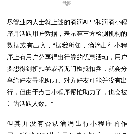
截图
尽管业内人士就上述的滴滴APP和滴滴小程
序月活跃用户数据，表示第三方检测机构的
数据或有出入，“据我所知，滴滴出行小程
序上有用户分享得出行券的优惠活动，用户
要想得到折扣券或者无门槛抵扣券，就会分
享给好友寻求助力。对方好友可能并没有出
行，但由于点击小程序帮忙助力了，也会被
计为活跃人数。”
但其并没有否认滴滴出行小程序的作