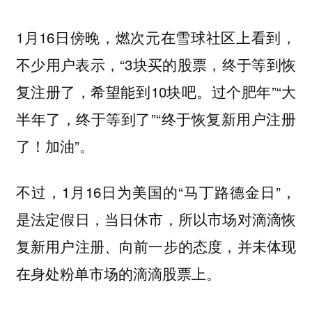
1月16日傍晚，燃次元在雪球社区上看到，
不少用户表示，“3块买的股票，终于等到恢
复注册了，希望能到10块吧。过个肥年”“大
半年了，终于等到了”“终于恢复新用户注册
了！加油”。
不过，1月16日为美国的“马丁路德金日”，
是法定假日，当日休市，所以市场对滴滴恢
复新用户注册、向前一步的态度，并未体现
在身处粉单市场的滴滴股票上。