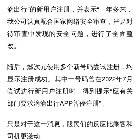
滴出行”的新用户注册，并表示“一年多来，
我公司认真配合国家网络安全审查，严肃对
待审查中发现的安全问题，进行了全面整
改。”
随后，燃次元使用多个新号码尝试注册，均
显示注册成功。其中一号码曾在2022年7月
尝试进行新用户注册时，得到提示“应有关
部门要求滴滴出行APP暂停注册”。
只是对于这一消息，股民们的反应比乘客和
。
司机更激动