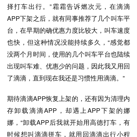
择打车出行。”霜霜告诉燃次元，在滴滴
APP下架之后，就有同事推荐了几个叫车平
台，在早期的确优惠力度比较大，叫车速度
也快，但这种情况没能持续多久，“感觉都
没两个月时间，使用的几个叫车平台也陆续
出现叫车难、优惠少的问题，因此我又用回
了滴滴，直到现在我还是习惯性用滴滴。”
期待滴滴APP恢复上架的，还有因为清理内
存卸载滴滴APP，却遇上APP下架的娜
娜，“卸载APP后我就开始用高德打车，有
时候想叫滴滴拼车，就用回滴滴出行小程