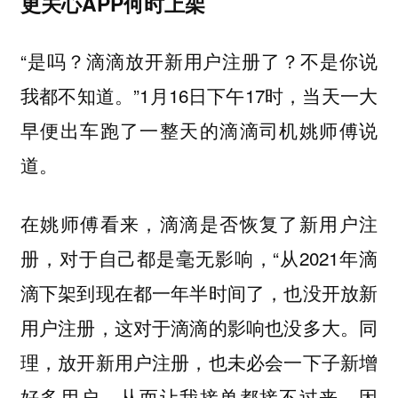
更关心APP何时上架
“是吗？滴滴放开新用户注册了？不是你说
我都不知道。”1月16日下午17时，当天一大
早便出车跑了一整天的滴滴司机姚师傅说
道。
在姚师傅看来，
滴滴是否恢复了新用户注
，“从2021年滴
册，对于自己都是毫无影响
滴下架到现在都一年半时间了，也没开放新
用户注册，这对于滴滴的影响也没多大。同
理，放开新用户注册，也未必会一下子新增
好多用户，从而让我接单都接不过来。因