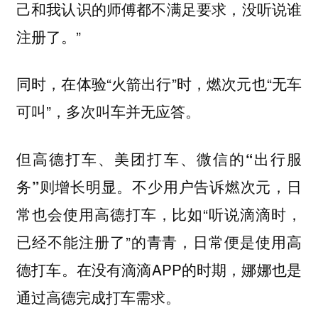
己和我认识的师傅都不满足要求，没听说谁
注册了。”
同时，在体验“火箭出行”时，燃次元也“无车
可叫”，多次叫车并无应答。
但高德打车、美团打车、微信的“出行服
。不少用户告诉燃次元，日
务”则增长明显
常也会使用高德打车，比如“听说滴滴时，
已经不能注册了”的青青，日常便是使用高
德打车。在没有滴滴APP的时期，娜娜也是
通过高德完成打车需求。