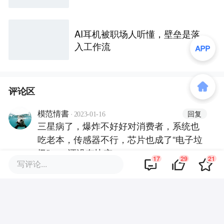
e还是用不上
AI耳机被职场人听懂，壁垒是落
入工作流
评论区
·
回复
模范情書
2023-01-16
三星病了，爆炸不好好对消费者，系统也
吃老本，传感器不行，芯片也成了“电子垃
圾”。。还没有快充。
17
29
21
写评论...
·
·
回复
鹿美羚
2023-01-26
简直不能再赞同了，三星真的越来越不行
了!但确实它在中国的市场锐减了很多。还
是希望华为，小米这些国民品牌能够走上