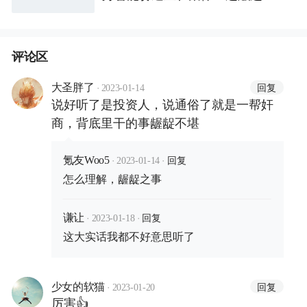
投」
评论区
·
回复
大圣胖了
2023-01-14
说好听了是投资人，说通俗了就是一帮奸
商，背底里干的事龌龊不堪
·
·
回复
氪友Woo5
2023-01-14
怎么理解，龌龊之事
·
·
回复
谦让
2023-01-18
这大实话我都不好意思听了
·
回复
少女的软猫
2023-01-20
厉害👍