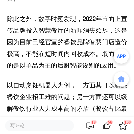
除此之外，
数字时氪发现，2022年市面上宣
传品牌投入智慧餐厅的新闻消失殆尽，这是
因为目前已经官宣的餐饮品牌智慧门店造价
极高，不能在短时间内回收成本。取而代之
的是以单品为主的后厨智能设别的应用。
以自动烹饪机器人为例，一方面其可以解决
餐饮企业招工难的问题；另一方面还可以缓
解餐饮行业人力成本高的矛盾（餐饮占比最
高的三项成本中就有人力成本，占比
18
58
160
写评论...
21.3%，且还在以3.7%的涨幅持续增长）。