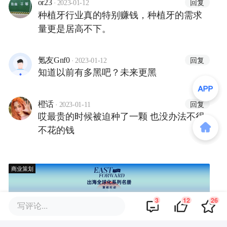
·
回复
or23
2023-01-12
种植牙行业真的特别赚钱，种植牙的需求
量更是居高不下。
·
回复
氪友Gnf0
2023-01-12
知道以前有多黑吧？未来更黑
·
回复
橙话
2023-01-11
哎最贵的时候被迫种了一颗 也没办法不得
不花的钱
商业策划
3
12
26
写评论...