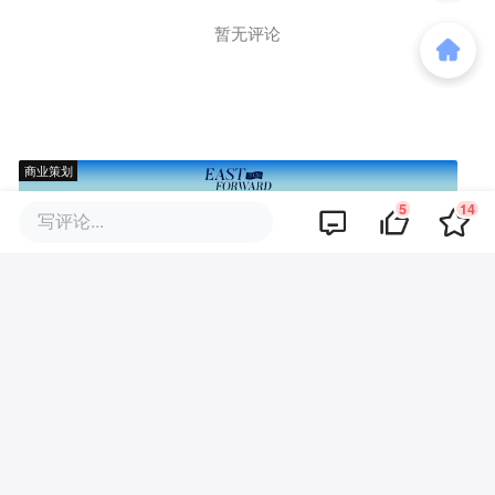
暂无评论
商业策划
5
14
写评论...
商务合作
关于我们
加入我们
联系我们
城市加盟
寻求报道
我要入驻
投资者关系
违法和不良信息、未成年人保护举报电话：010-89650707
举报邮箱：jubao@36kr.com 网上有害信息举报
© 2011~
2026
北京多氪信息科技有限公司 |
京ICP备12031756号-6
|
京ICP证150143号
| 京公网安备11010502057322号