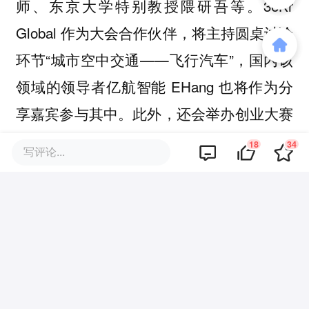
师、东京大学特别教授隈研吾等。36Kr
Global 作为大会合作伙伴，将主持圆桌讨论
环节“城市空中交通——飞行汽车”，国内该
领域的领导者亿航智能 EHang 也将作为分
享嘉宾参与其中。此外，还会举办创业大赛
City-Tech Challenge，优胜者将获得东京都
18
34
写评论...
政府提供的1000万日元的创业奖金。
关于活动详情及申请报名（在线门票免
费），
请扫描下方二维码，查看大会官方网
站。