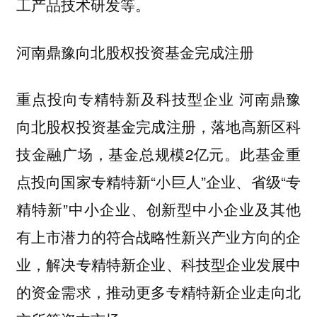
工产品技术研发等。
河南鼎豫向北股权投资基金完成注册
重点投向专精特新及科技型企业 河南鼎豫
向北股权投资基金完成注册，落地高新区科
技金融广场，基金总规模2亿元。此基金重
点投向国家专精特新“小巨人”企业、省级“专
精特新”中小企业、创新型中小企业及其他
有上市潜力的符合战略性新兴产业方向的企
业，解决专精特新企业、科技型企业发展中
的资金需求，推动更多专精特新企业走向北