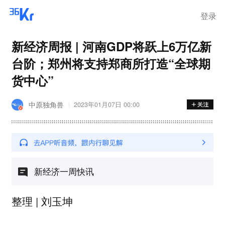
登录
新经济周报 | 河南GDP将跃上6万亿新
台阶；郑州将支持郑商所打造“全球期
货中心”
中原独角兽
2023年01月07日 00:00
新经济一周快讯
整理 | 刘玉坤