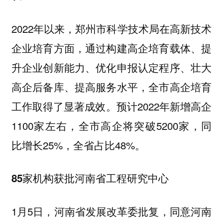
2022年以来，郑州市科学技术局在高新技术
企业培育方面，通过构建高企培育载体、提
升企业创新能力、优化申报认定程序、壮大
高企后备库、提高服务水平，全市高企培育
工作取得了显著成效。预计2022年新增高企
1100家左右，全市高企将突破5200家，同
比增长25%，全省占比48%。
85家机构获批河南省工程研究中心
1月5日，河南省发展改革委批复，同意河南