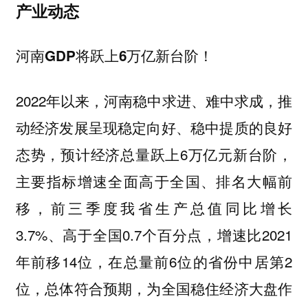
产业动态
河南GDP将跃上6万亿新台阶！
2022年以来，河南稳中求进、难中求成，推
动经济发展呈现稳定向好、稳中提质的良好
态势，预计经济总量跃上6万亿元新台阶，
主要指标增速全面高于全国、排名大幅前
移，前三季度我省生产总值同比增长
3.7%、高于全国0.7个百分点，增速比2021
年前移14位，在总量前6位的省份中居第2
位，总体符合预期，为全国稳住经济大盘作