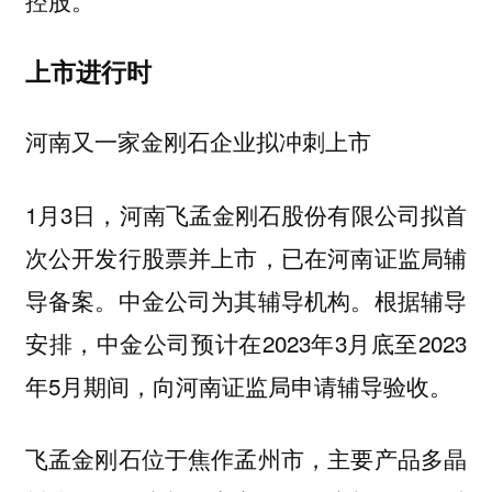
控股。
上市进行时
河南又一家金刚石企业拟冲刺上市
1月3日，河南飞孟金刚石股份有限公司拟首
次公开发行股票并上市，已在河南证监局辅
导备案。中金公司为其辅导机构。根据辅导
安排，中金公司预计在2023年3月底至2023
年5月期间，向河南证监局申请辅导验收。
飞孟金刚石位于焦作孟州市，主要产品多晶