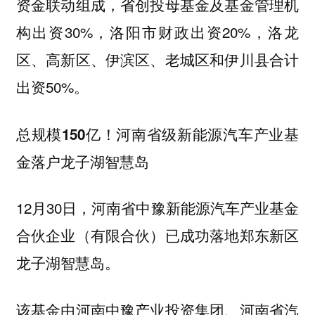
资金联动组成，省创投母基金及基金管理机
构出资30%，洛阳市财政出资20%，洛龙
区、高新区、伊滨区、老城区和伊川县合计
出资50%。
总规模150亿！河南省级新能源汽车产业基
金落户龙子湖智慧岛
12月30日，河南省中豫新能源汽车产业基金
合伙企业（有限合伙）已成功落地郑东新区
龙子湖智慧岛。
该基金由河南中豫产业投资集团、河南省汽