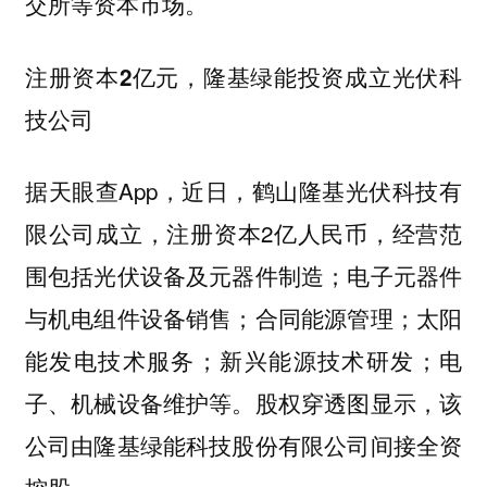
交所等资本市场。
注册资本2亿元，隆基绿能投资成立光伏科
技公司
据天眼查App，近日，鹤山隆基光伏科技有
限公司成立，注册资本2亿人民币，经营范
围包括光伏设备及元器件制造；电子元器件
与机电组件设备销售；合同能源管理；太阳
能发电技术服务；新兴能源技术研发；电
子、机械设备维护等。股权穿透图显示，该
公司由隆基绿能科技股份有限公司间接全资