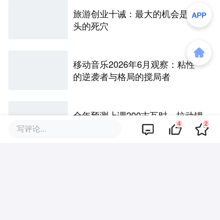
旅游创业十诫：最大的机会是巨
头的死穴
移动音乐2026年6月观察：粘性
的逆袭者与格局的搅局者
全年预测上调200吉瓦时，拉动锂
4
2
电的已经不是汽车
写评论...
58家非上市寿险2026半年考：投
资驱动利润倍增，退保与人事风
险暗藏
2.8亿旧账撤诉背后：申通的中场