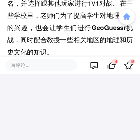
名，并选择跟其他玩家进行1V1对战。
在一
些学校里，老师们为了提高学生对地理学习
的兴趣，也会让学生们进行GeoGuessr挑
战，同时配合教授一些相关地区的地理和历
史文化的知识。
14
15
写评论...
最近几个月来，GeoGuessr在TikTok、
Twitch社交网络的越来越火，成为了年轻人
们的心头好。根据目前GeoGuessr的记录显
示，全球顶级的玩家以20岁出头的年轻人居
多，其中最小的只有15岁。