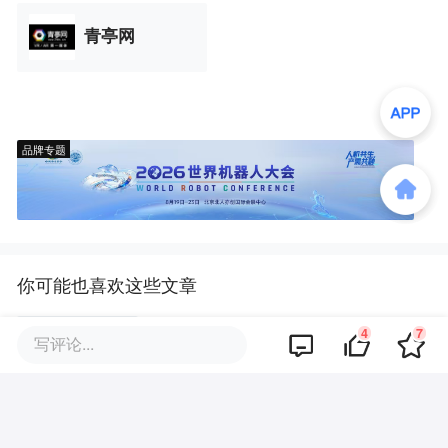
青亭网
品牌专题
你可能也喜欢这些文章
4
7
中国游戏，进入「与AI同游」时
写评论...
代
逆天，《完蛋！我被男同学包围