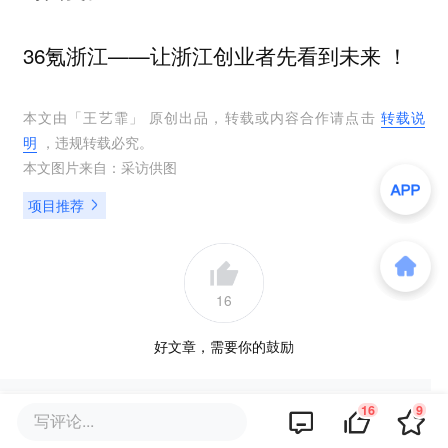
36氪浙江——让浙江创业者先看到未来 ！
本文由「
王艺霏
」 原创出品，转载或内容合作请点击
转载说
明
，违规转载必究。
本文图片来自：
采访供图
项目推荐
16
好文章，需要你的鼓励
16
9
写评论...
提及的项目
查看项目库