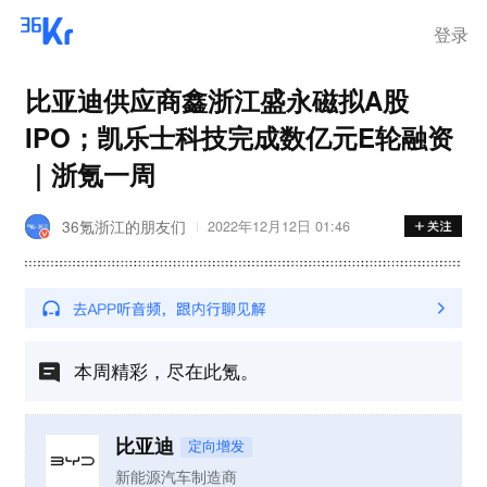
登录
比亚迪供应商鑫浙江盛永磁拟A股
IPO；凯乐士科技完成数亿元E轮融资
｜浙氪一周
36氪浙江的朋友们
2022年12月12日 01:46
本周精彩，尽在此氪。
比亚迪
定向增发
新能源汽车制造商