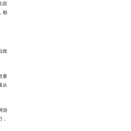
比双
，都
业政
数量
量从
网游
万，