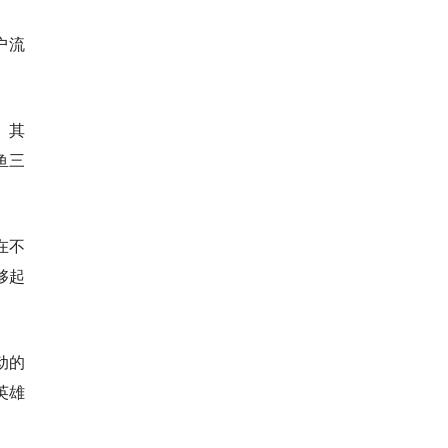
户流
。其
鱼三
在不
够起
动的
英雄