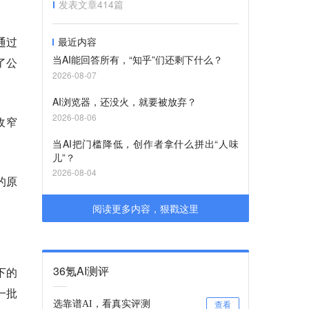
发表文章
414
篇
通过
最近内容
当AI能回答所有，“知乎”们还剩下什么？
了公
2026-08-07
AI浏览器，还没火，就要被放弃？
2026-08-06
收窄
当AI把门槛降低，创作者拿什么拼出“人味
儿”？
2026-08-04
的原
阅读更多内容，狠戳这里
36氪AI测评
下的
一批
选靠谱AI，看真实评测
查看