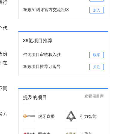
播行
36氪AI测评官方交流社区
加入
个代
36氪项目推荐
场份
咨询项目审核和入驻
联系
却在
36氪项目推荐订阅号
关注
不同
提及的项目
查看项目库
买方
虎牙直播
引力智能
网大大
小葫芦