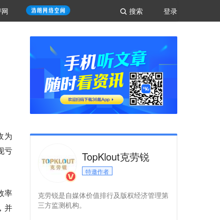
评网
搜索
登录
收为
现亏
TopKlout克劳锐
特邀作者
效率
克劳锐是自媒体价值排行及版权经济管理第
三方监测机构。
，并