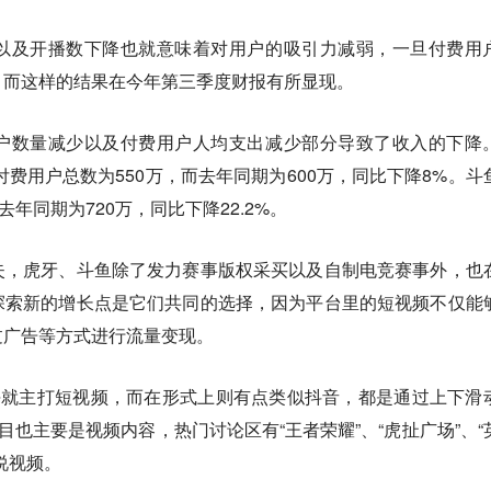
以及开播数下降也就意味着对用户的吸引力减弱，一旦付费用
，而这样的结果在今年第三季度财报有所显现。
户数量减少以及付费用户人均支出减少部分导致了收入的下降
付费用户总数为550万，而去年同期为600万，同比下降8%。斗
年同期为720万，同比下降22.2%。
失，虎牙、斗鱼除了发力赛事版权采买以及自制电竞赛事外，也
探索新的增长点是它们共同的选择，因为平台里的短视频不仅能
过广告等方式进行流量变现。
块就主打短视频，而在形式上则有点类似抖音，都是通过上下滑
目也主要是视频内容，热门讨论区有“王者荣耀”、“虎扯广场”、“
说视频。