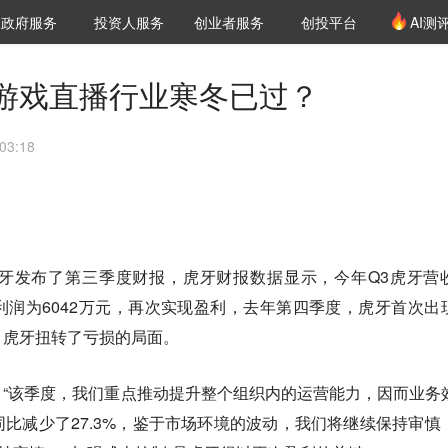
创投发布
项目推荐
核心服务
LP源计划
政府服务
投资人服务
创业者服务
创投平台
AI测
36氪Pro
VClub
VClub投资机构库
创投氪堂
城市之窗
投资机构职位推介
企业入驻
投资人认证
游戏直播行业寒冬已过？
03:18
牙发布了第三季度财报，虎牙财报数据显示，今年Q3虎牙营
的净利润为6042万元，再次实现盈利，去年第四季度，虎牙首次出
，虎牙扭转了亏损的局面。
“该季度，我们重点推动提升整个组织内的运营能力，因而业务
比减少了27.3%，鉴于市场环境的波动，我们将继续保持审慎