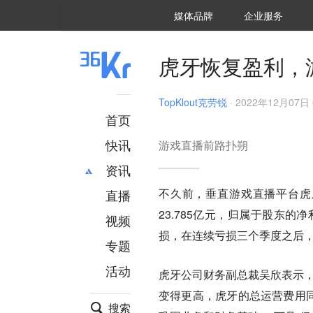
36氪Auto
数字时氪
企业号
未来消费
智能涌现
未来城市
启动Power on
媒体品牌
企业服务
企服点评
36氪出海
36氪研究院
潮生TIDE
36氪企服点评
36Kr研究院
36氪财经
职场bonus
36碳
后浪研究所
36Kr创新咨询
暗涌Waves
硬氪
氪睿研究院
虎牙恢复盈利，
TopKlout克劳锐
·
2022年12月07日 
首页
快讯
游戏直播前路扑朔
资讯
不久前，垂直游戏直播平台虎
直播
最新
推荐
23.785亿元，归属于股东
创投
财经
视频
汽车
AI
损，在连续亏损三个季度之后
专题
科技
项目推荐
活动
专精特新
安徽
虎牙公司财务副总裁吴欣表示，
变得更高，虎牙的总运营费用同
搜索