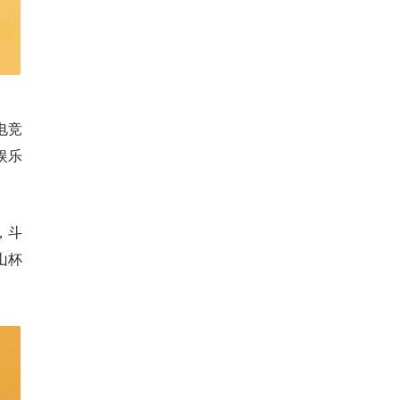
电竞
娱乐
，斗
山杯
。