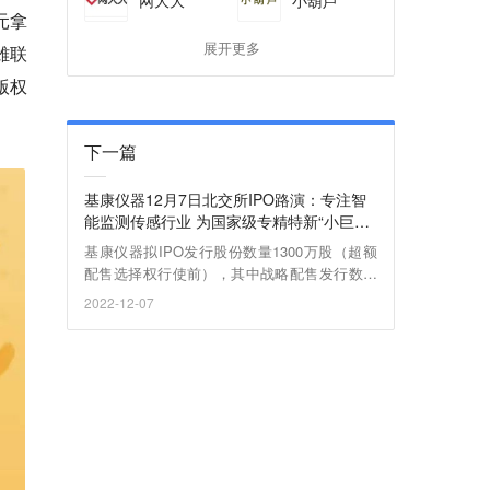
元拿
雄联
展开更多
版权
下一篇
基康仪器12月7日北交所IPO路演：专注智
能监测传感行业 为国家级专精特新“小巨
人”企业
基康仪器拟IPO发行股份数量1300万股（超额
配售选择权行使前），其中战略配售发行数量
为260万股，网上发行数量为1040万股。公司I
2022-12-07
PO发行价格为6.5元/股，发行市盈率为19.07
倍。