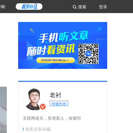
评网
搜索
登录
老衬
特邀作者
互联网老兵，投资新人，啥都写
发表文章
34
篇