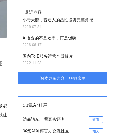
最近内容
小亏大赚，普通人的凸性投资完整路径
2026-07-24
AI改变的不是效率，而是饭碗
2026-06-17
国内To B服务运营全景解读
圈，
2022-11-23
阅读更多内容，狠戳这里
。
36氪AI测评
容易
以让
选靠谱AI，看真实评测
查看
36氪AI测评官方交流社区
加入