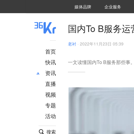
36氪Auto
数字时氪
企业号
未来消费
智能涌现
未来城市
启动Power on
媒体品牌
企业服务
企服点评
36氪出海
36氪研究院
潮生TIDE
36氪企服点评
36Kr研究院
36氪财经
职场bonus
36碳
后浪研究所
36Kr创新咨询
暗涌Waves
硬氪
氪睿研究院
国内To B服务
老衬
·
2022年11月23日 05:39
首页
快讯
一文读懂国内To B服务那些事
资讯
直播
最新
推荐
创投
财经
视频
汽车
AI
专题
科技
项目推荐
活动
专精特新
安徽
搜索