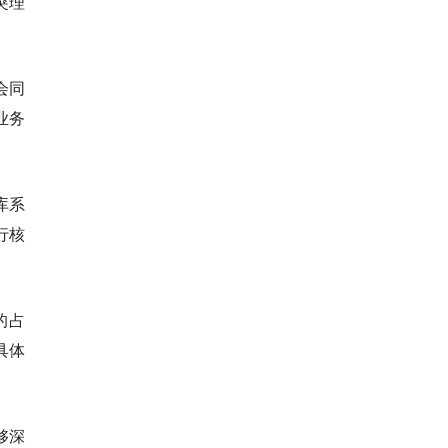
突理
会同
业务
库系
行核
的占
具体
够深