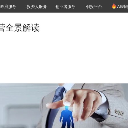
创投发布
项目推荐
核心服务
LP源计划
政府服务
投资人服务
创业者服务
创投平台
AI测
36氪Pro
VClub
VClub投资机构库
创投氪堂
城市之窗
投资机构职位推介
企业入驻
投资人认证
运营全景解读
。