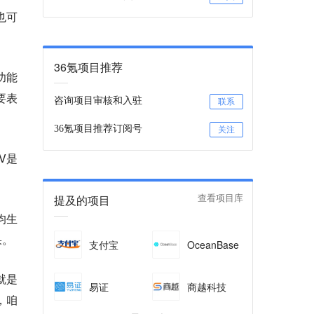
也可
。
36氪项目推荐
功能
要表
咨询项目审核和入驻
联系
36氪项目推荐订阅号
关注
V是
提及的项目
查看项目库
均生
果。
支付宝
OceanBase
就是
易证
商越科技
，咱