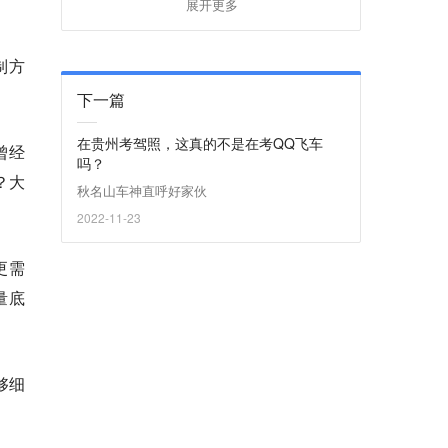
展开更多
制方
下一篇
在贵州考驾照，这真的不是在考QQ飞车
曾经
吗？
？大
秋名山车神直呼好家伙
2022-11-23
更需
量底
够细