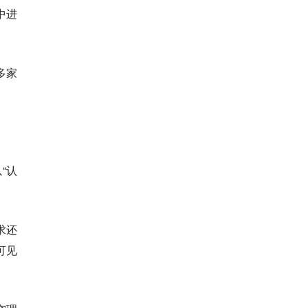
中进
多家
“认
求还
可见