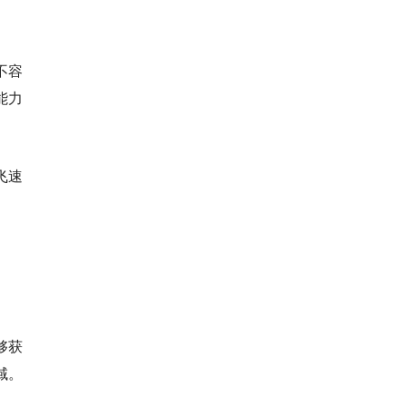
不容
能力
飞速
够获
域。