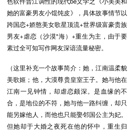
色软件晋江调性的现代be文学之《小美美和
她的富豪男友小馄饨皮》，具体故事情节以
跨国恋+娇憨美女歌星顶流+世界级富豪贵族
男友+虐恋（沙漠*海）+重生为主，由于要
素过全可知写作网友深谙流量秘密。
（这里补充一个故事简介：她，江南温柔貌
美歌姬；他，大漠尊贵皇室王子。她与他在
江南一见钟情，却虐恋颇深。是血缘的不
合，是地位的不符，她与他一路纠缠，却只
能另嫁他人，而他也只能娶邻国公主为妃。
但她却于大婚之夜死在他的怀中，重生归