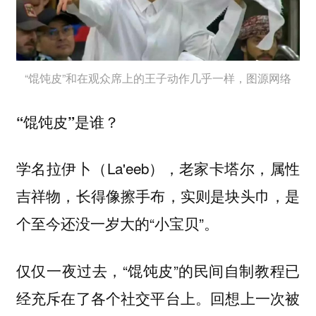
“馄饨皮”和在观众席上的王子动作几乎一样，图源网络
“馄饨皮”是谁？
学名拉伊卜（La'eeb），老家卡塔尔，属性
吉祥物，长得像擦手布，实则是块头巾，是
个至今还没一岁大的“小宝贝”。
仅仅一夜过去，“馄饨皮”的民间自制教程已
经充斥在了各个社交平台上。回想上一次被