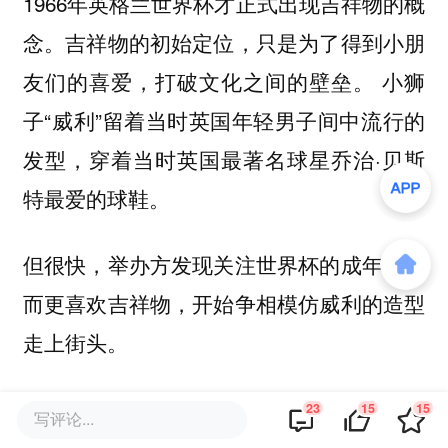
1966年英格兰世界杯才正式出现吉祥物的概
念。吉祥物的初始定位，只是为了得到小朋
友们的喜爱，打破文化之间的壁垒。 小狮
子“威利”留着当时英国年轻男子间中流行的
发型，穿着当时英国最著名球星乔治·贝斯
特最爱的球鞋。
但很快，举办方发现关注世界杯的成年人反
而更喜欢吉祥物，开始争相模仿威利的造型
走上街头。
自此，世界杯吉祥物的受众逐渐开始向成年
23
15
15
写评论...
人偏移，设计元素也旨在与成年人引发共