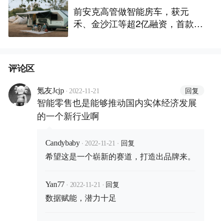
前安克高管做智能房车，获元
禾、金沙江等超2亿融资，首款产
品2027年初量产｜硬氪首发
评论区
·
回复
氪友Jcjp
2022-11-21
智能零售也是能够推动国内实体经济发展
的一个新行业啊
·
·
回复
Candybaby
2022-11-21
希望这是一个崭新的赛道，打造出品牌来。
·
·
回复
Yan77
2022-11-21
数据赋能，潜力十足