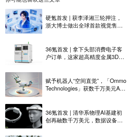
硬氪首发 | 获李泽湘三轮押注，
浙大博士做出全球首款视觉售后
技术客服机器人
36氪首发 | 拿下头部消费电子客
户订单，这家超高精度金属3D打
印公司完成Pre-A轮融资
赋予机器人“空间直觉”，「Ommo
Technologies」获数千万美元A轮
融资｜36氪首发
36氪首发 | 清华系物理AI基建初
创再融数千万美元，数据设备进
入全球化规模交付