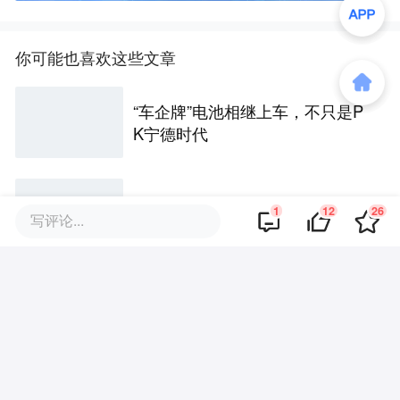
你可能也喜欢这些文章
“车企牌”电池相继上车，不只是P
K宁德时代
大厂医疗AI战，开始“卷”减重
1
12
26
写评论...
戴宗宏和他的「工业世界模
型」：一人两周，干完百人级定
制化“累活”
医药圈最强“奥斯卡”也没救回股