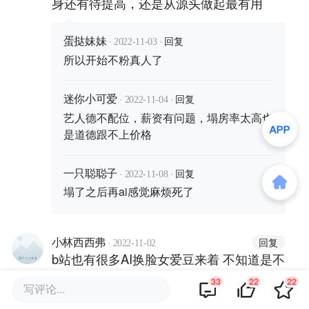
身还有待提高，还是从源头做起最有用
·
·
回复
蛋挞妹妹
2022-11-03
所以开始不粉真人了
·
·
回复
迷你小可爱
2022-11-04
艺人德不配位，薪资有问题，塌房率太高也
是道德跟不上价格
·
·
回复
一只聪聪子
2022-11-08
塌了之后再ai感觉麻烦死了
·
回复
小林西西弗
2022-11-02
b站也有很多AI换脸女爱豆来着 不知道是不
是也花了钱的
33
22
22
写评论...