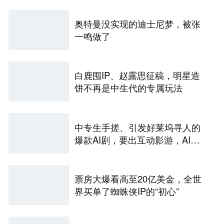
奥特曼没实现的迪士尼梦，被张
一鸣做了
白鹿囤IP、赵露思征稿，明星造
饼不再是中生代的专属玩法
中专生手搓、引发好莱坞寻人的
爆款AI剧，要出互动影游，AI剧
尽头是游戏？
票房大爆看高至20亿美金，全世
界买单了蜘蛛侠IP的“初心”