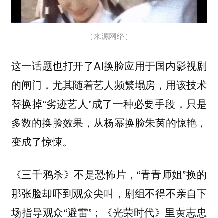
（来源网络）
这一话题也打开了AI换脸应用于国内影视剧
的闸门，尤其随着艺人频繁塌房，用该技术
替换掉“劣迹艺人”成了一种必要手段，只是
多数的换脸效果，从杨幂换脸朱茵的惊艳，
变成了惊悚。
《三千鸦杀》不是恐怖片，“青青师姐”换的
那张脸却吓到观众尖叫，剧组不得不亲自下
场指导观众“避雷”；《光荣时代》里黄志忠