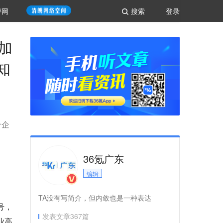
评网
搜索
登录
加
知
个企
36氪广东
编辑
TA没有写简介，但内敛也是一种表达
号，
发表文章
367
篇
业高