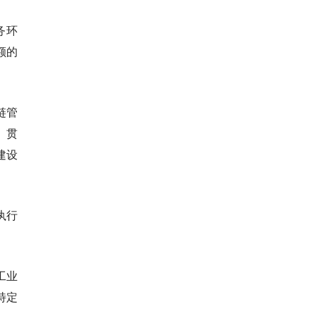
务环
额的
链管
。贯
建设
执行
工业
特定