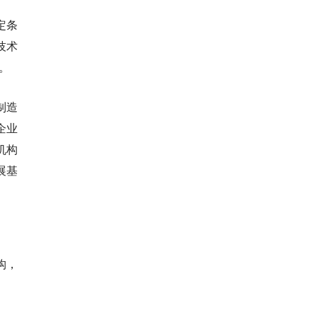
定条
技术
。
制造
企业
机构
展基
构，