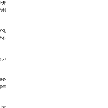
业开
的制
字化
予补
育力
服务
每年
以支