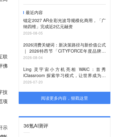
最近内容
锚定2027 AR全彩光波导规模化商用，「广
。
纳四维」完成近2亿元融资
2026-08-05
2026消费关键词：新决策路径与新价值公式
｜ 2026特昂节「CITYFORCE年度品牌」
互联
征集启动
2026-08-04
评佛
Ling 灵宇宙小方机亮相 WAIC：首秀
iClassroom 探索学习模式，让世界成为课
堂
2026-07-20
字技
阅读更多内容，狠戳这里
范项
36氪AI测评
杆示
0%