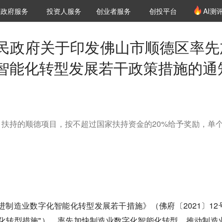
创投发布
项目推荐
核心服务
LP源计划
政府服务
投资人服务
创业者服务
创投平台
AI测
36氪Pro
VClub
VClub投资机构库
创投氪堂
城市之窗
投资机构职位推介
企业入驻
投资人认证
民政府关于印发佛山市顺德区率先
智能化转型发展若干政策措施的通
扶持的顺德项目，按不超过国家扶持资金的20%给予奖励，单
进制造业数字化智能化转型发展若干措施》（佛府〔2021〕12
化转型措施"），率先加快制造业数字化智能化转型，推动制造