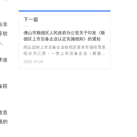
下一篇
在非
佛山市顺德区人民政府办公室关于印发《顺
等软
德区上市后备企业认定实施细则》的通知
力。
经认定的上市后备企业依托区资本市场培育系
统分为三类：一类上市后备企业（展翅企
术改
业）；二类上市后备企业（添翼企业）；三类
2022-10-24
上市后备企业（种子企业）。
备联
改造
额的