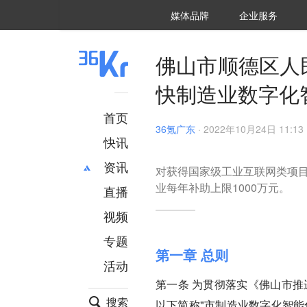
36氪Auto
数字时氪
企业号
未来消费
智能涌现
未来城市
启动Power on
媒体品牌
企业服务
企服点评
36氪出海
36氪研究院
潮生TIDE
36氪企服点评
36Kr研究院
36氪财经
职场bonus
36碳
后浪研究所
36Kr创新咨询
暗涌Waves
硬氪
氪睿研究院
佛山市顺德区人
快制造业数字化
首页
36氪广东
·
2022年10月24日 11:13
快讯
资讯
对获得国家级工业互联网类项目
业每年补助上限1000万元。
直播
最新
推荐
创投
财经
视频
汽车
AI
专题
科技
项目推荐
第一章 总则
活动
专精特新
安徽
第一条
为贯彻落实《佛山市推
搜索
以下简称"市制造业数字化智能