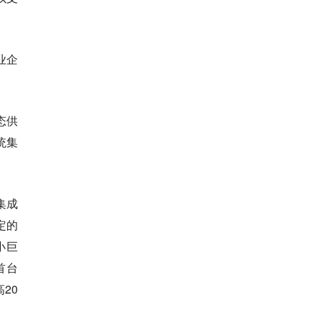
业企
态供
统集
集成
定的
小巨
首台
20