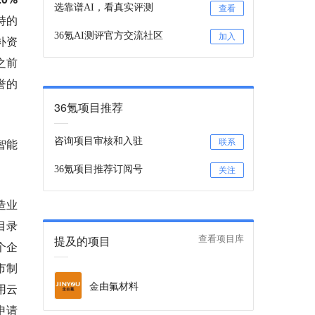
选靠谱AI，看真实评测
查看
持的
36氪AI测评官方交流社区
加入
补资
之前
誉的
36氪项目推荐
智能
咨询项目审核和入驻
联系
36氪项目推荐订阅号
关注
造业
目录
提及的项目
查看项目库
个企
市制
金由氟材料
用云
申请