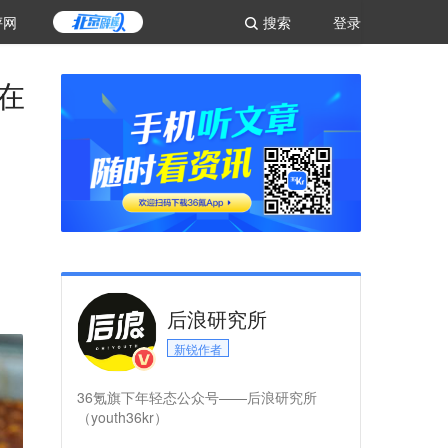
评网
搜索
登录
在
后浪研究所
新锐作者
36氪旗下年轻态公众号——后浪研究所
（youth36kr）