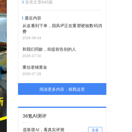
发表文章
640
篇
最近内容
从追番到下单，国风IP正在重塑硬核数码消
费
2026-08-04
和我们同龄，却提前告别的人
2026-07-30
重估老铺黄金
2026-07-28
阅读更多内容，狠戳这里
36氪AI测评
选靠谱AI，看真实评测
查看