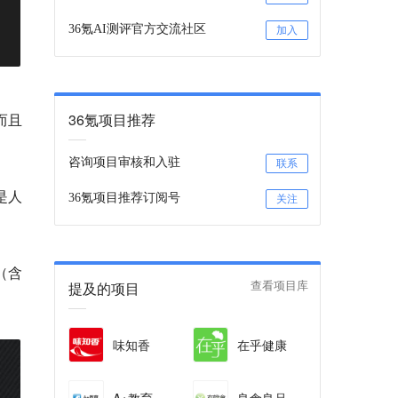
36氪AI测评官方交流社区
加入
36氪项目推荐
而且
咨询项目审核和入驻
联系
是人
36氪项目推荐订阅号
关注
（含
提及的项目
查看项目库
味知香
在乎健康
A+教育
良食良品