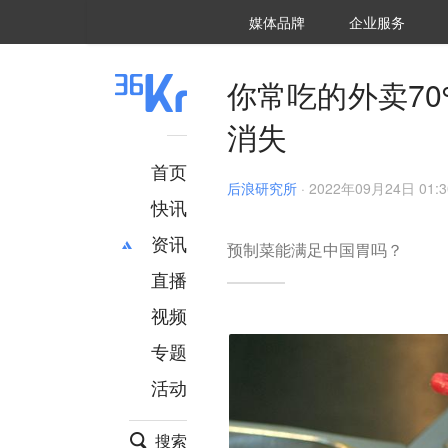
36氪Auto
数字时氪
企业号
未来消费
智能涌现
未来城市
启动Power on
媒体品牌
企业服务
企服点评
36氪出海
36氪研究院
潮生TIDE
36氪企服点评
36Kr研究院
36氪财经
职场bonus
36碳
后浪研究所
36Kr创新咨询
暗涌Waves
硬氪
氪睿研究院
你常吃的外卖7
消失
首页
后浪研究所
·
2022年09月24日 01:3
快讯
资讯
预制菜能满足中国胃吗？
直播
最新
推荐
创投
财经
视频
汽车
AI
专题
科技
项目推荐
活动
专精特新
安徽
搜索