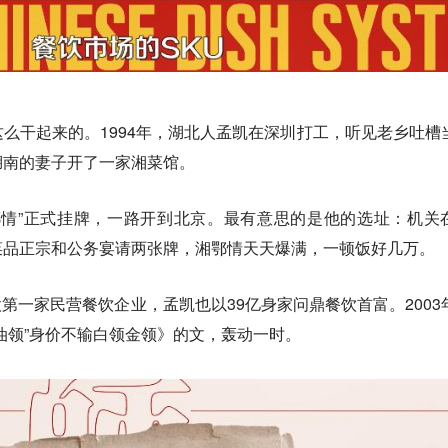
么干起来的。1994年，湖北人孟凯在深圳打工，听见老乡吐槽
湖南的妻子开了一家湘菜馆。
鄂情”正式挂牌，一路开到北京。最有意思的是他的选址：
机关
菜品正宗和公务宴请两张牌，湘鄂情天天爆满，一顿饭好几万。
股第一家民营餐饮企业，孟凯也以39亿身家问鼎餐饮首富。2003
油领”身价不输白领金领》的文，轰动一时。