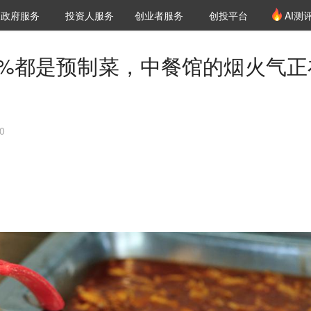
创投发布
项目推荐
核心服务
LP源计划
政府服务
投资人服务
创业者服务
创投平台
AI测
36氪Pro
VClub
VClub投资机构库
创投氪堂
城市之窗
投资机构职位推介
企业入驻
投资人认证
0%都是预制菜，中餐馆的烟火气正
0