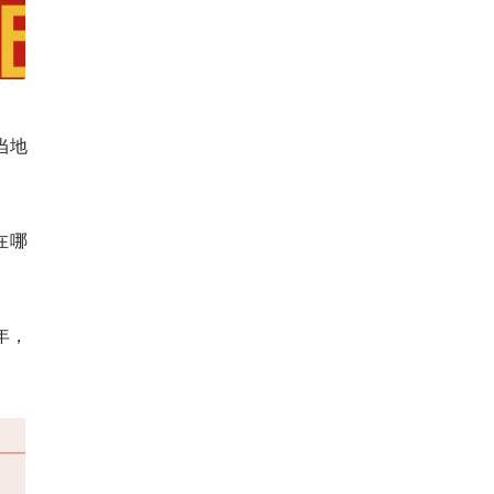
当地
在哪
年，