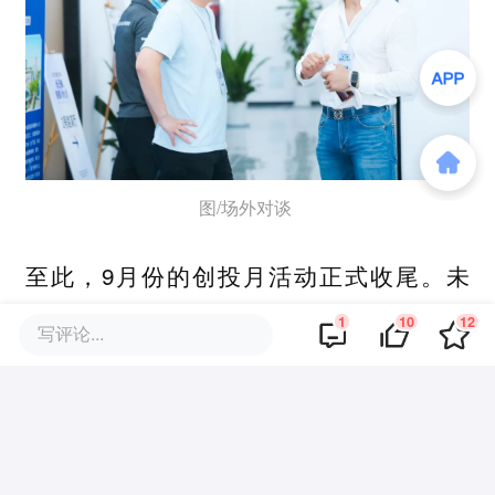
图/场外对谈
至此，9月份的创投月活动正式收尾。
未
来，长三角投资人大会暨长三角创投月还会
1
10
12
写评论...
持续举行高效、强链接活动，为企业、投资
机构、政府交流提供更多未来机会。
无论涨潮、退潮，红海亦或蓝海，每一个潜