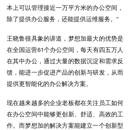
本上可以管理接近一万平方米的办公空间，
除了提供办公服务，还能提供运维服务。”
王晓鲁很具象的讲道，梦想加最大的优势是
在全国运营61个办公空间，每天有四五万人
在其中办公，通过大量的数据沉淀和需求反
馈，能进一步促进产品的创新与研发，从而
提供更智能化的办公解决方案。
现在越来越多的企业老板都在关注员工如何
在办公空间中能够更创新、舒适、高效的工
作。而梦想加的解决方案能建立一个创新型