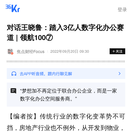
登录
对话王晓鲁：踏入3亿人数字化办公赛
道 | 领航100⑦
焦点财经Focus
2022年09月20日 09:30
“梦想加不再定位于联合办公企业，而是一家
数字化办公空间服务商。”
传统行业的数字化变革势不可
【编者按】
挡，房地产行业也不例外，从开发到物业，