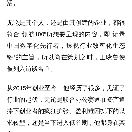
活。
无论是其个人，还是由其创建的企业，都很
符合“领航100”所想要呈现的内容，即“记录
中国数字化先行者，透视行业数智化生态
链”的主旨，所以尚在策划之时，王晓鲁便
被列入访谈名单。
从2015年创业至今，他经历了很多，见证了
行业的起伏，无论是联合办公赛道在资产追
捧下创业者的疯狂扩张、盈利难困扰下的谋
求转型，还是当下进入低谷期，他都身在其