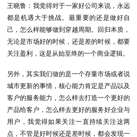
我觉得对于一家好公司来说，永远
王晓鲁：
都是机遇大于挑战。最重要的还是做好自
己，怎么样能够做到穿越周期。回归本质，
无论是市场好的时候，还是差的时候，都要
关注盈利，这是从始至终的一个商业逻辑。
另外，其实我们做的是一个存量市场或者说
城市更新的事情，核心能力肯定是产品以及
客户的服务能力，怎么样去打造一个更好的
产品给客户，怎么样去更好的服务好企业与
用户，我觉得如果关注一直持续关注这两
点，不管是好时候还是差时候，都会发现一