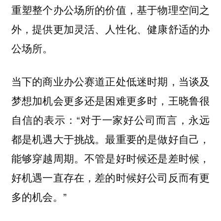
重塑整个办公场所的价值，基于物理空间之
外，提供更加灵活、人性化、健康舒适的办
公场所。
当下的商业办公赛道正处低迷时期，当谈及
梦想加机会更多还是困难更多时，王晓鲁很
自信的表示：“对于一家好公司而言，永远
都是机遇大于挑战。最重要的是做好自己，
能够穿越周期。不管是好时候还是差时候，
好机遇一直存在，差的时候好公司反而有更
多的机会。”