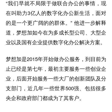
“我们早就不局限于做联合办公的事情，现
在叫助力3亿人的数字化办公新生活，面对
的是一个更广阔的的群体。” 他进一步解释
道，梦想加如今在为多成长型公司、大型企
业以及国有企业提供数字化办公解决方案。
梦想加是2015年开始做办公服务，到目前为
止已经是第七年，最初主要服务一些创业企
业，后面开始服务一些大厂的创新团队及分
支部门，近几年一些世界500强、包括很多
央企和政府部门都成为了其客户。