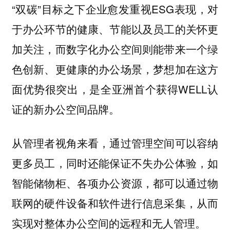
“双碳”目标之下企业愈发重视ESG表现，对
于办公环节的健康、节能以及员工的关怀更
加关注，而数字化办公空间则能带来一个绿
色创新、更健康的办公场景，梦想加在这方
面优势很突出，是全亚洲首个获得WELL认
证的新办公空间品牌。
从管理者视角来看，通过管理空间可以容纳
更多员工，同时还能保证不失办公体验，如
智能储物柜、各项办公资源，都可以通过物
联网的硬件设备和软件进行信息采集，从而
实现对整体办公空间的远程和无人管理。