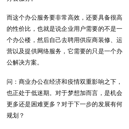
而这个办公服务要非常高效，还要具备很高
的性价比，也就是说企业用户需要的不是一
个办公楼，然后自己去聘用供应商装修、运
营以及提供网络服务，它需要的只是一个办
公解决方案。
问：商业办公在经济和疫情双重影响之下，
也正处于低迷期。对于梦想加而言，是机会
更多还是困难更多？对于下一步的发展有何
规划？