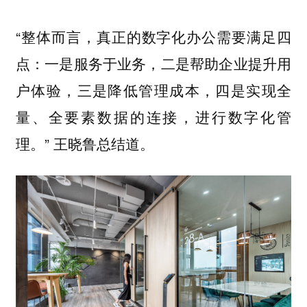
“整体而言，真正的数字化办公需要满足四
点：一是服务于业务，二是帮助企业提升用
户体验，三是降低管理成本，四是实现全
量、全要素数据的连接，进行数字化管
理。” 王晓鲁总结道。