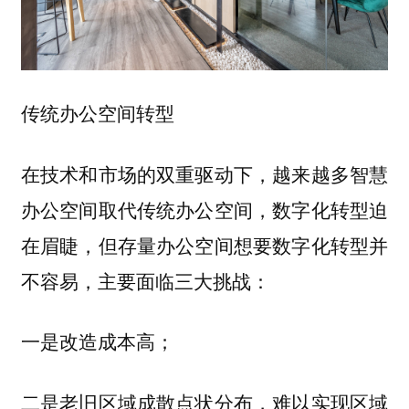
传统办公空间转型
在技术和市场的双重驱动下，越来越多智慧
办公空间取代传统办公空间，数字化转型迫
在眉睫，但存量办公空间想要数字化转型并
不容易，主要面临三大挑战：
一是改造成本高；
二是老旧区域成散点状分布，难以实现区域