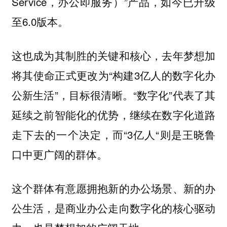
Service，办公即服务）”产品，如今已升级
至6.0版本。
这也成为其制胜的关键和核心，去年梦想加
将其使命正式更改为“构建3亿人的数字化办
公新生活”，目标很清晰。“数字化”代表了其
延续之前智能化的优势，继续在数字化道路
走下去的一个决定，而“3亿人“则是王晓鲁
口中更广阔的群体。
这个群体有意愿拥抱新的办公场景、新的办
公生活，是商业办公走向数字化的核心驱动