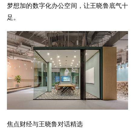
梦想加的数字化办公空间，让王晓鲁底气十
足。
焦点财经与王晓鲁对话精选