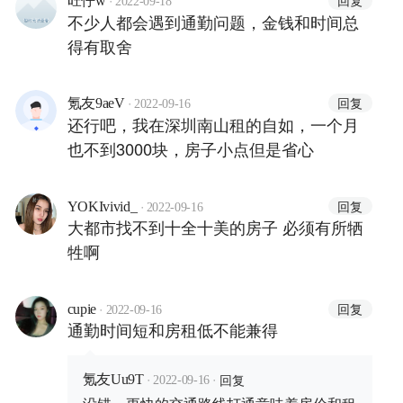
回复
旺仔w
2022-09-18
不少人都会遇到通勤问题，金钱和时间总
得有取舍
·
回复
氪友9aeV
2022-09-16
还行吧，我在深圳南山租的自如，一个月
也不到3000块，房子小点但是省心
·
回复
YOKIvivid_
2022-09-16
大都市找不到十全十美的房子 必须有所牺
牲啊
·
回复
cupie
2022-09-16
通勤时间短和房租低不能兼得
·
·
回复
氪友Uu9T
2022-09-16