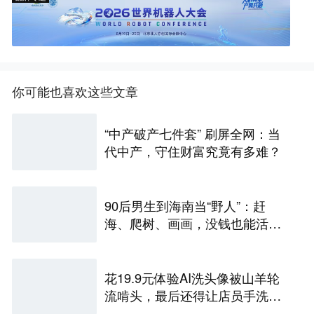
你可能也喜欢这些文章
“中产破产七件套” 刷屏全网：当
代中产，守住财富究竟有多难？
90后男生到海南当“野人”：赶
海、爬树、画画，没钱也能活得
快乐
花19.9元体验AI洗头像被山羊轮
流啃头，最后还得让店员手洗两
遍