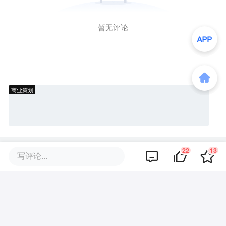
暂无评论
商业策划
22
13
商务合作
关于我们
加入我们
联系我们
写评论...
城市加盟
寻求报道
我要入驻
投资者关系
违法和不良信息、未成年人保护举报电话：010-89650707
举报邮箱：jubao@36kr.com 网上有害信息举报
© 2011~
2026
北京多氪信息科技有限公司 |
京ICP备12031756号-6