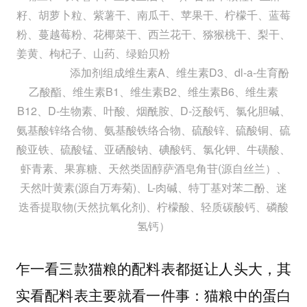
籽、胡萝卜粒、紫薯干、南瓜干、苹果干、柠檬千、蓝莓
粉、蔓越莓粉、花椰菜干、西兰花干、猕猴桃干、梨干、
姜黄、枸杞子、山药、绿贻贝粉
添加剂组成维生素A、维生素D3、dl-a-生育酚
乙酸酯、维生素B1、维生素B2、维生素B6、维生素
B12、D-生物素、叶酸、烟酰胺、D-泛酸钙、氯化胆碱、
氨基酸锌络合物、氨基酸铁络合物、硫酸锌、硫酸铜、硫
酸亚铁、硫酸锰、亚硒酸钠、碘酸钙、氯化钾、牛磺酸、
虾青素、果寡糖、天然类固醇萨酒皂角苷(源自丝兰）、
天然叶黄素(源自万寿菊)、L-肉碱、特丁基对苯二酚、迷
迭香提取物(天然抗氧化剂)、柠檬酸、轻质碳酸钙、磷酸
氢钙）
乍一看三款猫粮的配料表都挺让人头大，
其
实看配料表主要就看一件事：猫粮中的蛋白