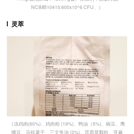
NCIMB10415:600x10^6 CFU、）
灵萃
（冻鸡肉(60%)、鸡肉粉 (19%)、鸭油（5%)、碗豆、鹰
嘴豆、马铃薯干、三文鱼油 (3%)、苜蓿草颗粒、亚麻