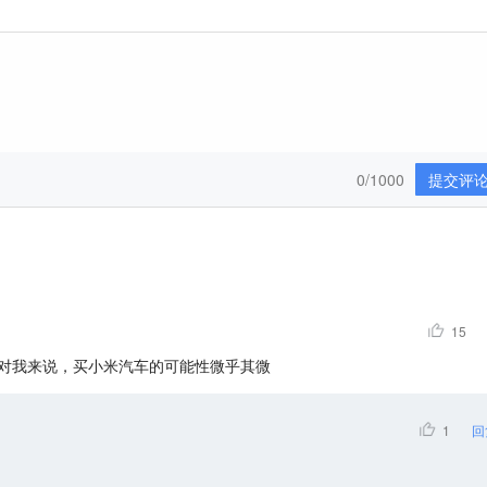
0/1000
提交评
15
对我来说，买小米汽车的可能性微乎其微
1
回