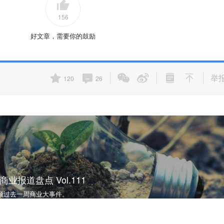
156
好文章，需要你的鼓励
举
120
26
报道盘点 Vol.111
顾过去一周商业大事件。