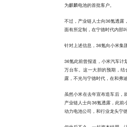
为麒麟电池的首批客户。
不过，产业链人士向36氪透露
面有所定制，在宁德时代内部叫
针对上述信息，36氪向小米集
36氪此前曾报道，小米汽车计划
万台车。这一大胆的预期，结
露，不光与宁德时代，在和弗
虽然小米在去年宣布造车后，
产业链人士向36氪透露，此前
动力电池公司，和行业龙头宁
但此后不久，一起资本结盟，