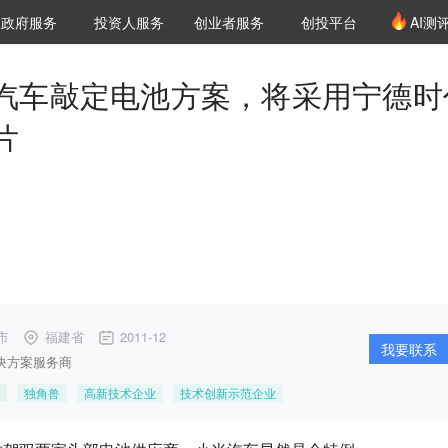
创投发布
项目推荐
核心服务
LP源计划
政府服务
投资人服务
创业者服务
创投平台
AI测
36氪Pro
VClub
VClub投资机构库
创投氪堂
城市之窗
投资机构职位推介
企业入驻
投资人认证
小米汽车敲定电池方案，将采用宁德时
片
市
福建省
2011-12
我要联系
决方案服务商
独角兽
高新技术企业
技术创新示范企业