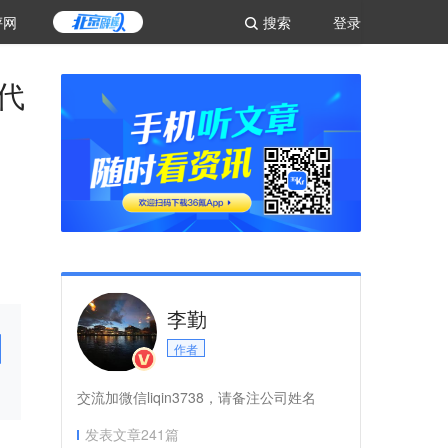
评网
搜索
登录
代
李勤
作者
交流加微信liqin3738，请备注公司姓名
发表文章
241
篇