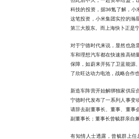
科技的投资，据36氪了解，小
这笔投资，小米集团实控的瀚
第三大股东。而上海快卜正是
对于宁德时代来说，显然也急
车和理想汽车都在快速推高销
保障，如蔚来开拓了卫蓝能源
了欣旺达动力电池，战略合作
新造车阵营开始解绑独家供应
宁德时代发布了一系列人事变
请辞去副董事长、董事、董事
副董事长；董事长曾毓群亲自
有知情人士透露，曾毓群上任