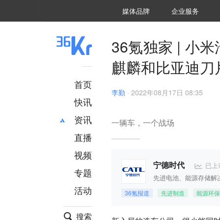
36氪Auto
数字时氪
企业号
未来消费
智能涌现
未来城市
启动Power on
媒体品牌
企业服务
企服点评
36氪出海
36氪研究院
潮生TIDE
36氪企服点评
36Kr研究院
36氪财经
职场bonus
36碳
后浪研究所
36Kr创新咨询
暗涌Waves
硬氪
氪睿研究院
36氪独家 | 
麒麟和比亚迪刀
首页
李勤
·
2022年08月17日 08:35
快讯
资讯
一辆车，一个战场
直播
最新
推荐
创投
财经
视频
汽车
AI
已上
宁德时代
专题
科技
项目推荐
先进电池、能源存储解
活动
专精特新
安徽
36氪报道
先进制造
能源环保
搜索