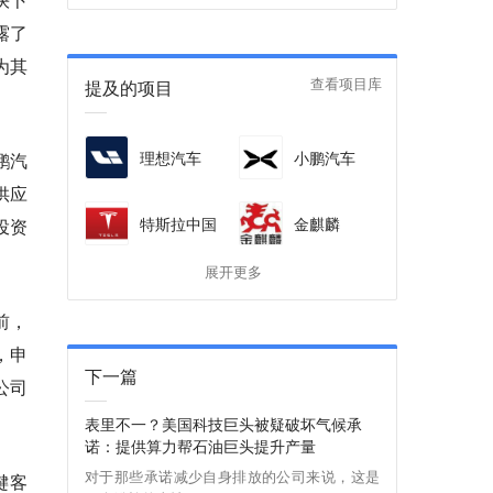
露了
为其
提及的项目
查看项目库
理想汽车
小鹏汽车
鹏汽
供应
特斯拉中国
金麒麟
投资
展开更多
前，
，申
下一篇
公司
表里不一？美国科技巨头被疑破坏气候承
诺：提供算力帮石油巨头提升产量
对于那些承诺减少自身排放的公司来说，这是
键客