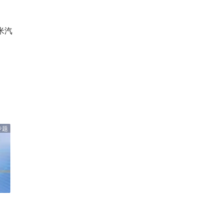
米汽
专题