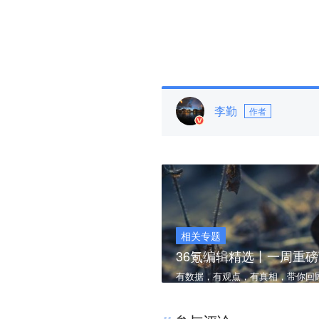
李勤
作者
相关专题
36氪编辑精选丨一周重磅商业
有数据，有观点，有真相，带你回