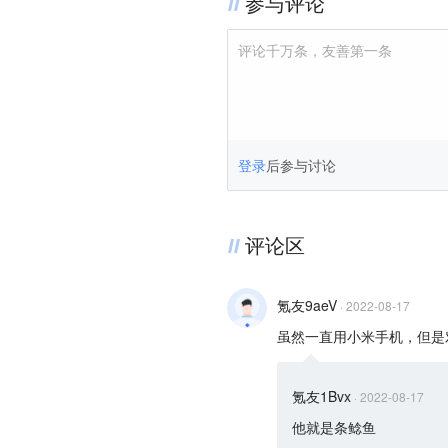
参与评论
评论千万条，友善第一条
登录
后参与讨论
评论区
氪友9aeV
·
2022-08-17
虽然一直用小米手机，但是
氪友1Bvx
·
2022-08-17
他就是条鲶鱼