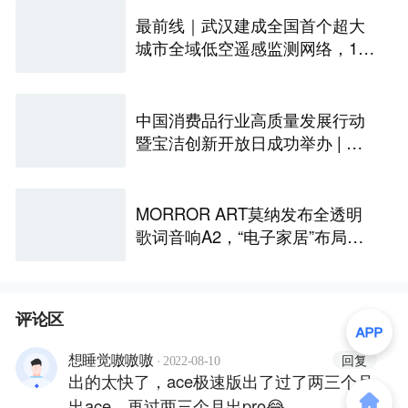
最前线｜武汉建成全国首个超大
城市全域低空遥感监测网络，146
座无人机机场构建“城市智眼”
中国消费品行业高质量发展行动
暨宝洁创新开放日成功举办 | 最
前线
MORROR ART莫纳发布全透明
歌词音响A2，“电子家居”布局更
进一步丨最前线
评论区
·
回复
想睡觉嗷嗷嗷
2022-08-10
出的太快了，ace极速版出了过了两三个月
出ace，再过两三个月出pro😂