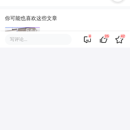
你可能也喜欢这些文章
不等了！一个盲人上手造了个导
4
25
42
写评论...
盲机器人
36氪专访 | 对话大疆系Ebike公
司：卖4万一辆的高端车，营收突
破10亿，今年要翻四倍
中层消失，Token狂热退潮，硅谷
工程师眼里的「AI创业下半场」
你的下一位面试官，可能不是人