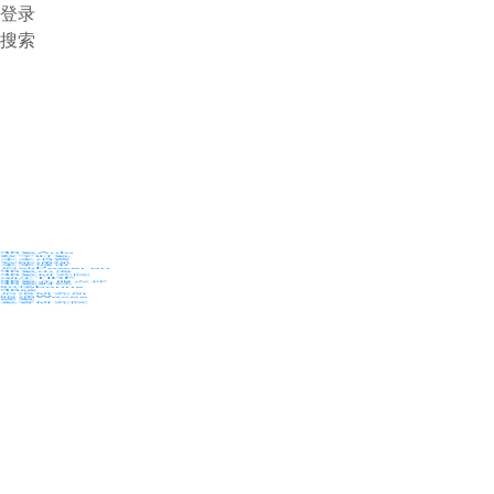
登录
搜索
36氪Auto
数字时氪
未来消费
智能涌现
未来城市
启动Power on
36氪出海
36氪研究院
潮生TIDE
36氪企服点评
36氪财经
职场bonus
36碳
后浪研究所
暗涌Waves
硬氪
氪睿研究院