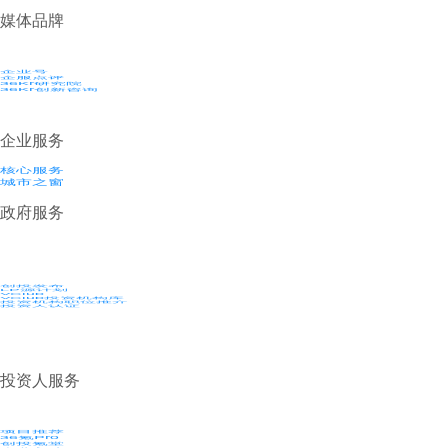
媒体品牌
企业号
企服点评
36Kr研究院
36Kr创新咨询
企业服务
核心服务
城市之窗
政府服务
创投发布
LP源计划
VClub
VClub投资机构库
投资机构职位推介
投资人认证
投资人服务
项目推荐
36氪Pro
创投氪堂