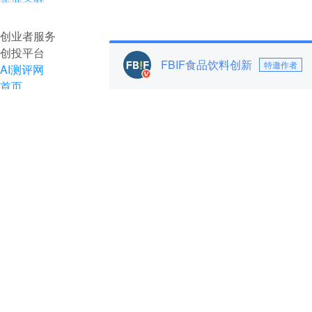
企业入驻
创业者服务
创投平台
FBIF食品饮料创新
特邀作者
AI测评网
首页
快讯
资讯
推荐
财经
AI
项目推荐
安徽
最新
创投
汽车
科技
专精特新
直播