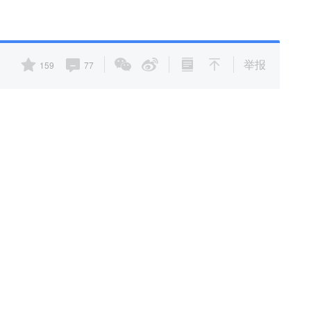
举报
159
77