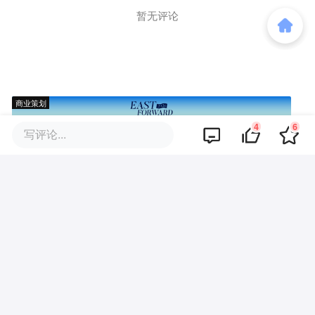
暂无评论
商业策划
4
6
写评论...
商务合作
关于我们
加入我们
联系我们
城市加盟
寻求报道
我要入驻
投资者关系
违法和不良信息、未成年人保护举报电话：010-89650707
举报邮箱：jubao@36kr.com 网上有害信息举报
© 2011~
2026
北京多氪信息科技有限公司 |
京ICP备12031756号-6
|
京ICP证150143号
| 京公网安备11010502057322号