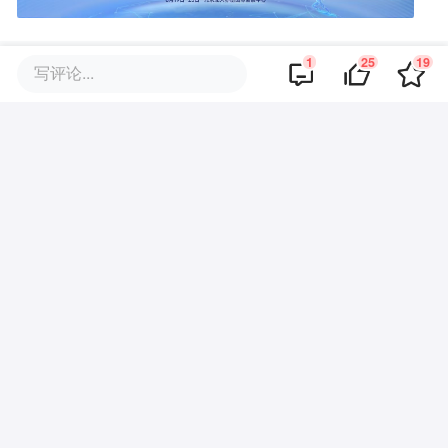
1
25
19
写评论...
评论区
·
回复
氪友od2W
2022-07-10
我有中国最好项目．有好的伯乐吗
商业策划
商务合作
关于我们
加入我们
联系我们
城市加盟
寻求报道
我要入驻
投资者关系
违法和不良信息、未成年人保护举报电话：010-89650707