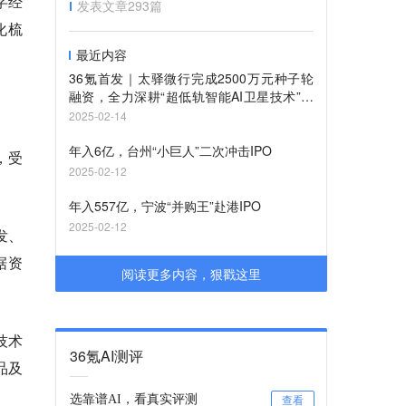
字经
发表文章
293
篇
化梳
最近内容
36氪首发｜太驿微行完成2500万元种子轮
融资，全力深耕“超低轨智能AI卫星技术”研
发
2025-02-14
年入6亿，台州“小巨人”二次冲击IPO
，受
2025-02-12
年入557亿，宁波“并购王”赴港IPO
2025-02-12
发、
据资
阅读更多内容，狠戳这里
技术
36氪AI测评
品及
选靠谱AI，看真实评测
查看