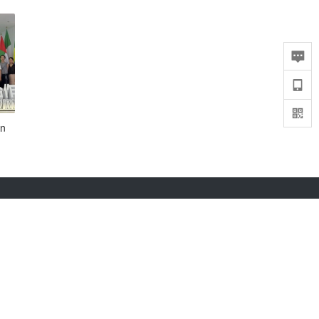
n
36氪APP下载
iOS & Android