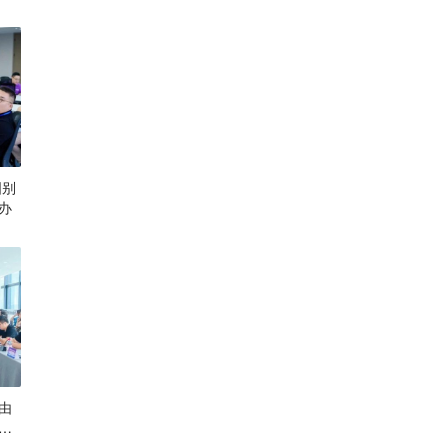
国别
办
由
举