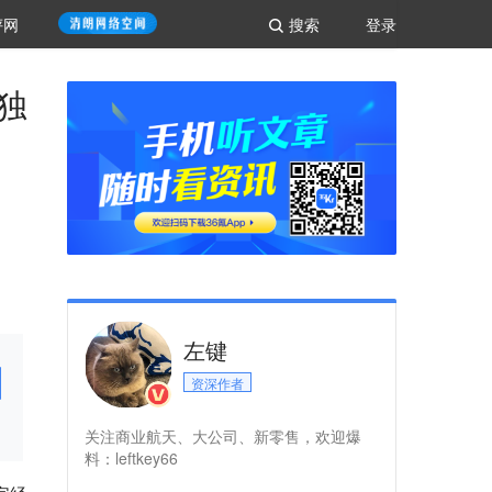
评网
搜索
登录
独
左键
资深作者
关注商业航天、大公司、新零售，欢迎爆
料：leftkey66