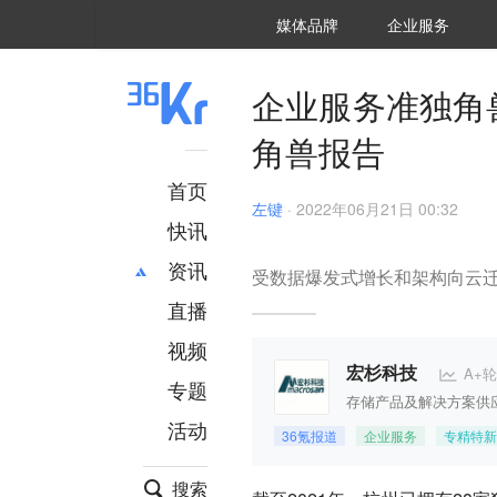
36氪Auto
数字时氪
企业号
未来消费
智能涌现
未来城市
启动Power on
媒体品牌
企业服务
企服点评
36氪出海
36氪研究院
潮生TIDE
36氪企服点评
36Kr研究院
36氪财经
职场bonus
36碳
后浪研究所
36Kr创新咨询
暗涌Waves
硬氪
氪睿研究院
企业服务准独角
角兽报告
首页
左键
·
2022年06月21日 00:32
快讯
资讯
受数据爆发式增长和架构向云迁
直播
最新
推荐
创投
财经
视频
汽车
AI
A+轮
宏杉科技
专题
科技
项目推荐
存储产品及解决方案供
活动
专精特新
安徽
36氪报道
企业服务
专精特新
搜索