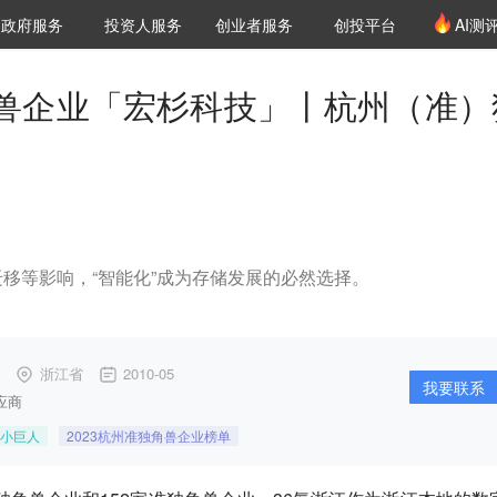
创投发布
项目推荐
核心服务
LP源计划
政府服务
投资人服务
创业者服务
创投平台
AI测
36氪Pro
VClub
VClub投资机构库
创投氪堂
城市之窗
投资机构职位推介
企业入驻
投资人认证
兽企业「宏杉科技」丨杭州（准）
移等影响，“智能化”成为存储发展的必然选择。
浙江省
2010-05
我要联系
应商
小巨人
2023杭州准独角兽企业榜单