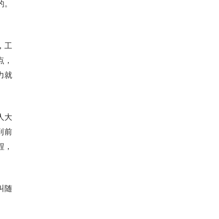
的。
，工
点，
力就
人大
到前
程，
叫随