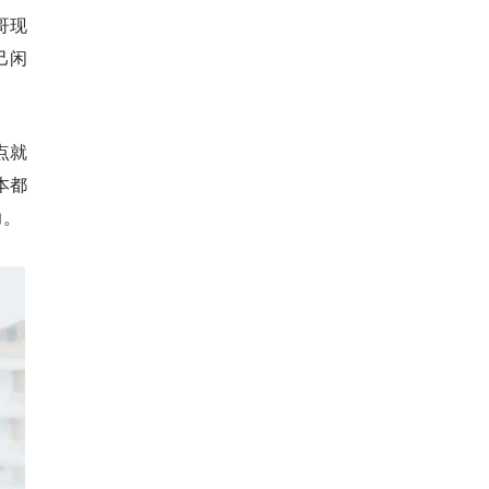
哥现
己闲
点就
本都
力。