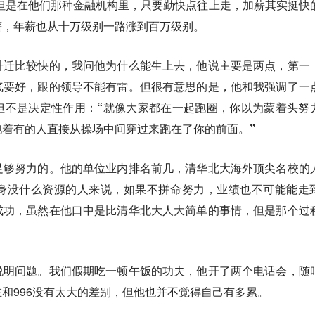
。但是在他们那种金融机构里，只要勤快点往上走，加薪其实挺快
薪，年薪也从十万级别一路涨到百万级别。
升迁比较快的，我问他为什么能生上去，他说主要是两点，第一
气要好，跟的领导不能有雷。但很有意思的是，他和我强调了一
但不是决定性作用：“就像大家都在一起跑圈，你以为蒙着头努
着有的人直接从操场中间穿过来跑在了你的前面。”
足够努力的。他的单位业内排名前几，清华北大海外顶尖名校的
身没什么资源的人来说，如果不拼命努力，业绩也不可能能走
成功，虽然在他口中是比清华北大人大简单的事情，但是那个过
说明问题。我们假期吃一顿午饭的功夫，他开了两个电话会，随
和996没有太大的差别，但他也并不觉得自己有多累。