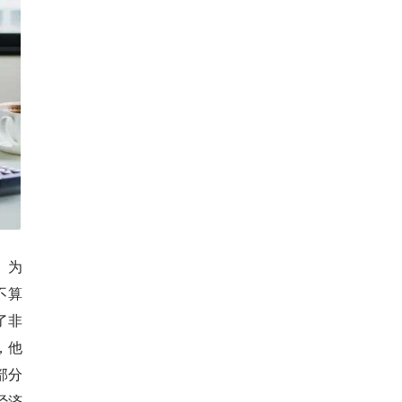
。为
不算
了非
，他
部分
经济