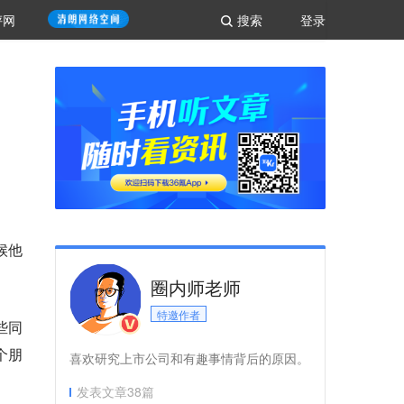
评网
搜索
登录
候他
圈内师老师
特邀作者
些同
个朋
喜欢研究上市公司和有趣事情背后的原因。
发表文章
38
篇