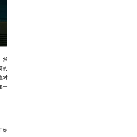
。然
研的
也对
第一
。
开始