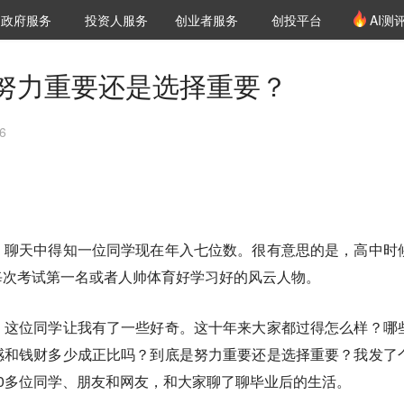
创投发布
项目推荐
核心服务
LP源计划
政府服务
投资人服务
创业者服务
创投平台
AI测
36氪Pro
VClub
VClub投资机构库
创投氪堂
城市之窗
投资机构职位推介
企业入驻
投资人认证
努力重要还是选择重要？
6
，聊天中得知一位同学现在年入七位数。很有意思的是，高中时
每次考试第一名或者人帅体育好学习好的风云人物。
，这位同学让我有了一些好奇。这十年来大家都过得怎么样？哪
感和钱财多少成正比吗？到底是努力重要还是选择重要？我发了
0多位同学、朋友和网友，和大家聊了聊毕业后的生活。