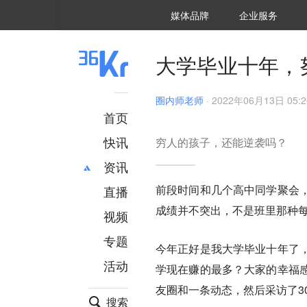
36氪Auto
数字时氪
企业号
未来消费
智能涌现
未来城市
启动Power on
媒体品牌
企业服务
企服点评
36氪出海
36氪研究院
潮生TIDE
36氪企服点评
36Kr研究院
36氪财经
职场bonus
36碳
后浪研究所
36Kr创新咨询
暗涌Waves
硬氪
氪睿研究院
大学毕业十年，
圈内师老师
·
2022年06月13日 05:2
首页
快讯
穷人的孩子，还能逆袭吗？
资讯
前段时间和几个高中同学聚会
直播
最新
推荐
成绩并不突出，不是班里那种
创投
财经
视频
汽车
AI
专题
今年正好是我大学毕业十年了
科技
项目推荐
活动
专精特新
安徽
学现在赚的最多？大家的幸福
友圈和一条动态，然后采访了3
搜索