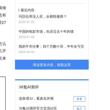
镇做
最近内容
也有
玛莎拉蒂没人买，全都怪微商？
27
2025-07-25
中国的电影市场，在还过去十年的债
2025-01-09
怎么
我的牛市往事：四个月翻十倍，半年全亏完
几乎
2024-09-30
而来
阅读更多内容，狠戳这里
36氪AI测评
选靠谱AI，看真实评测
查看
36氪AI测评官方交流社区
加入