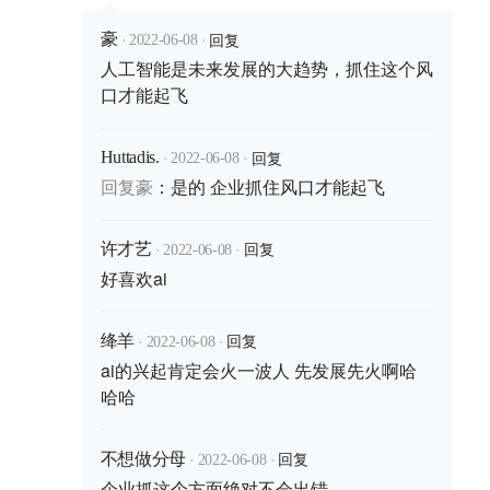
·
·
回复
豪
2022-06-08
人工智能是未来发展的大趋势，抓住这个风
口才能起飞
·
·
回复
Huttadis.
2022-06-08
回复
豪
：
是的 企业抓住风口才能起飞
·
·
回复
许才艺
2022-06-08
好喜欢ai
·
·
回复
绛羊
2022-06-08
ai的兴起肯定会火一波人 先发展先火啊哈
哈哈
·
·
回复
不想做分母
2022-06-08
企业抓这个方面绝对不会出错