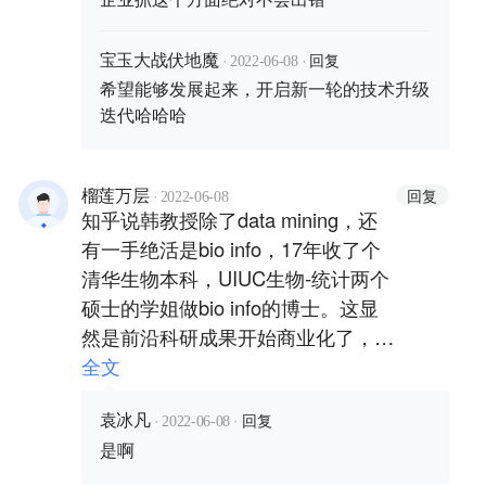
·
·
回复
宝玉大战伏地魔
2022-06-08
希望能够发展起来，开启新一轮的技术升级
迭代哈哈哈
·
回复
榴莲万层
2022-06-08
知乎说韩教授除了data mining，还
有一手绝活是bio info，17年收了个
清华生物本科，UIUC生物-统计两个
硕士的学姐做bio info的博士。这显
然是前沿科研成果开始商业化了，可
能在信息感知和仿真度上有所建树，
全文
结合字节的A-SOUL，可以构思出应
·
·
回复
用场景，商业前景挺广阔的。
袁冰凡
2022-06-08
是啊