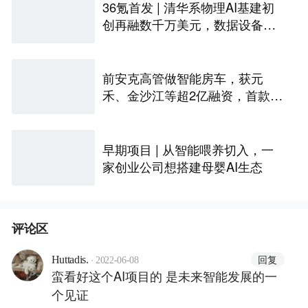
36氪首发 | 清华系物理AI基建初
创再融数千万美元，数据设备进
入全球化规模交付
前安克高管做智能房车，获元
禾、金沙江等超2亿融资，首款产
品2027年初量产｜硬氪首发
早期项目 | 从智能喂养切入，一
家创业公司想搭建母婴AI生态
评论区
·
回复
Huttadis.
2022-06-08
蛮看好这个AI项目的 是未来智能发展的一
个见证